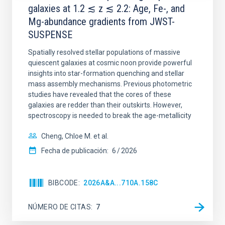
galaxies at 1.2 ≲ z ≲ 2.2: Age, Fe-, and
Mg-abundance gradients from JWST-
SUSPENSE
Spatially resolved stellar populations of massive
quiescent galaxies at cosmic noon provide powerful
insights into star-formation quenching and stellar
mass assembly mechanisms. Previous photometric
studies have revealed that the cores of these
galaxies are redder than their outskirts. However,
spectroscopy is needed to break the age-metallicity
Cheng, Chloe M. et al.
Fecha de publicación:
6
2026
BIBCODE
2026A&A...710A.158C
NÚMERO DE CITAS
7