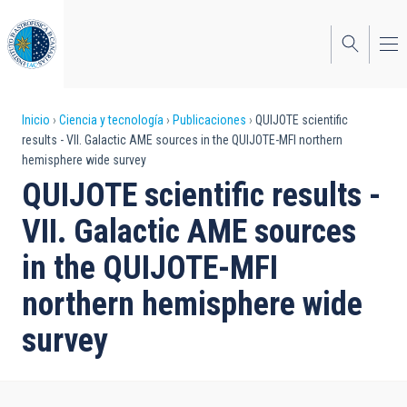
Pasar
al
contenido
principal
Sobrescribir
Inicio
Ciencia y tecnología
Publicaciones
QUIJOTE scientific
results - VII. Galactic AME sources in the QUIJOTE-MFI northern
enlaces
hemisphere wide survey
de
QUIJOTE scientific results -
ayuda
VII. Galactic AME sources
a
in the QUIJOTE-MFI
la
northern hemisphere wide
navegación
survey