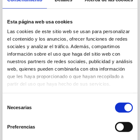
TIPO
CON ÁRBITRO
Esta página web usa cookies
Las cookies de este sitio web se usan para personalizar
el contenido y los anuncios, ofrecer funciones de redes
Cosmología y Astropartículas (CYA)
Micro-satélites
sociales y analizar el tráfico. Además, compartimos
Nubes
información sobre el uso que haga del sitio web con
nuestros partners de redes sociales, publicidad y análisis
web, quienes pueden combinarla con otra información
que les haya proporcionado o que hayan recopilado a
Te puede interesar
partir del uso que haya hecho de sus servicios.
Selección
CON ÁRBITRO
Necesarias
de
Magnetic Field Alignment with Dense
consentimiento
Cores in the Transition between Cloud and
Preferencias
Core Scales