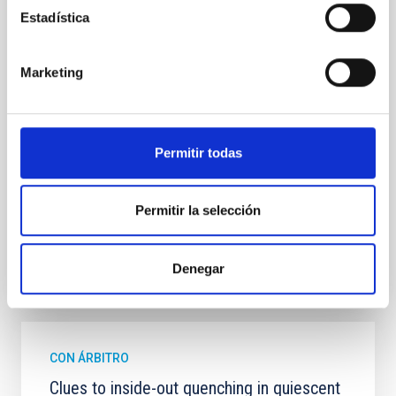
In a magnetically dominated model of star formation,
Estadística
we expect to see alignments between the magnetic
field orientation of star-forming dense cores and the
cloud-scale magnetic field. A. Pandhi et al. showed
Marketing
instead, however, that the orientation of cores and
their angular momentum vectors appear random
with respect to the larger-scale magnetic
Permitir todas
Yin, Sean et al.
Fecha de publicación:
5
2026
Permitir la selección
BIBCODE
2026APJ..1003...83Y
Denegar
NÚMERO DE CITAS
0
CON ÁRBITRO
Clues to inside-out quenching in quiescent