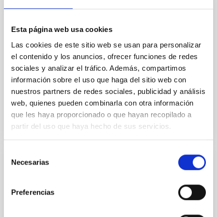
landscape. TOI-1472 c and TOI-1648 b are newly
discovered sub-Neptunes, while TOI-1472 b is a
previously known super-Neptune for which we
Esta página web usa cookies
provide an improved
Las cookies de este sitio web se usan para personalizar
Carleo, Ilaria et al.
el contenido y los anuncios, ofrecer funciones de redes
sociales y analizar el tráfico. Además, compartimos
Fecha de publicación:
7
2026
información sobre el uso que haga del sitio web con
nuestros partners de redes sociales, publicidad y análisis
BIBCODE
2026MNRAS.549F1958C
web, quienes pueden combinarla con otra información
que les haya proporcionado o que hayan recopilado a
NÚMERO DE CITAS
1
partir del uso que haya hecho de sus servicios.
Selección
Necesarias
de
CON ÁRBITRO
consentimiento
Photonic integrated circuits for astronomy:
Preferencias
A formal description of an integrated
photonics-based wavefront sensor (IP-