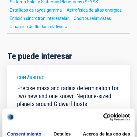
Sistema Solar y Sistemas Planetarios (SEYSS)
Estallidos de rayos gamma
Astrofísica de altas energías
Emisión sincrotrón interestelar
Chorros relativistas
Dinámica de fluidos relativista
Te puede interesar
CON ÁRBITRO
Precise mass and radius determination for
two new and one known Neptune-sized
planets around G dwarf hosts
As part of the KESPRINT collaboration, we present
the discovery and characterization of three
exoplanets in the sub-Neptune to super-Neptune
Consentimiento
Detalles
Acerca de las cookies
regime, spanning key regions of the exo-Neptunian