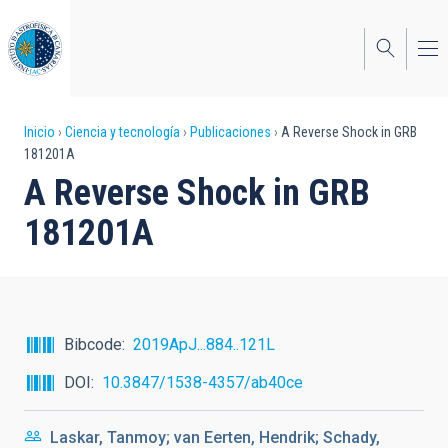
Pasar
al
contenido
principal
Sobrescribir
Inicio
Ciencia y tecnología
Publicaciones
A Reverse Shock in GRB
181201A
enlaces
A Reverse Shock in GRB
de
181201A
ayuda
a
la
navegación
Bibcode
2019ApJ...884..121L
DOI
10.3847/1538-4357/ab40ce
Laskar, Tanmoy; van Eerten, Hendrik; Schady,