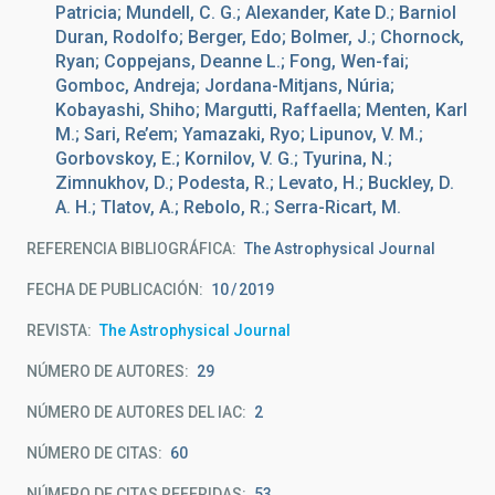
Patricia; Mundell, C. G.; Alexander, Kate D.; Barniol
Duran, Rodolfo; Berger, Edo; Bolmer, J.; Chornock,
Ryan; Coppejans, Deanne L.; Fong, Wen-fai;
Gomboc, Andreja; Jordana-Mitjans, Núria;
Kobayashi, Shiho; Margutti, Raffaella; Menten, Karl
M.; Sari, Re’em; Yamazaki, Ryo; Lipunov, V. M.;
Gorbovskoy, E.; Kornilov, V. G.; Tyurina, N.;
Zimnukhov, D.; Podesta, R.; Levato, H.; Buckley, D.
A. H.; Tlatov, A.; Rebolo, R.; Serra-Ricart, M.
REFERENCIA BIBLIOGRÁFICA
The Astrophysical Journal
FECHA DE PUBLICACIÓN:
10
2019
REVISTA
The Astrophysical Journal
NÚMERO DE AUTORES
29
NÚMERO DE AUTORES DEL IAC
2
NÚMERO DE CITAS
60
NÚMERO DE CITAS REFERIDAS
53