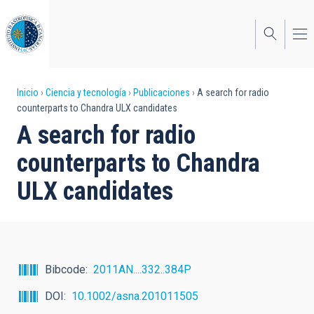
Pasar
al
contenido
principal
Sobrescribir
Inicio
Ciencia y tecnología
Publicaciones
A search for radio
counterparts to Chandra ULX candidates
enlaces
A search for radio
de
counterparts to Chandra
ayuda
ULX candidates
a
la
navegación
Bibcode
2011AN....332..384P
DOI
10.1002/asna.201011505