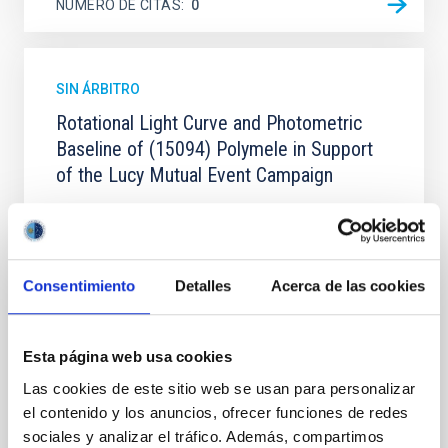
NÚMERO DE CITAS
0
SIN ÁRBITRO
Rotational Light Curve and Photometric
Baseline of (15094) Polymele in Support
of the Lucy Mutual Event Campaign
We report a rotational light curve and Fourier baseline
model for the Jupiter Trojan (15094) Polymele, a
primary target of the NASA Lucy mission, obtained
on 2026 May 19─20 and May 21─22 UT with the
Consentimiento
Detalles
Acerca de las cookies
Two-meter Twin Telescope (TTT). Phase-Dispersion
Minimization over the combined two-night dataset
yields P rot = 5.762 ± 0.051 hr and a peak-to-peak
Esta página web usa cookies
Alarcon, Miguel R. et al.
Las cookies de este sitio web se usan para personalizar
Fecha de publicación:
5
2026
el contenido y los anuncios, ofrecer funciones de redes
sociales y analizar el tráfico. Además, compartimos