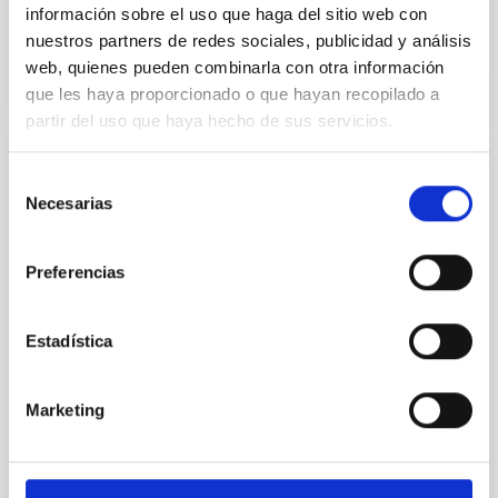
información sobre el uso que haga del sitio web con
BIBCODE
2026RNAAS..10..143A
nuestros partners de redes sociales, publicidad y análisis
web, quienes pueden combinarla con otra información
NÚMERO DE CITAS
0
que les haya proporcionado o que hayan recopilado a
partir del uso que haya hecho de sus servicios.
SIN ÁRBITRO
Selección
Necesarias
The impact of Active Galactic Nuclei on
de
consentimiento
Habitable Worlds
Preferencias
While the influence of supermassive black hole
(SMBH) activity on habitability has garnered
attention, the specific effects of active galactic nuclei
Estadística
(AGN) winds, particularly ultrafast outflows (UFOs),
on planetary atmospheres remain largely
unexplored. This study aims to fill this gap by
Marketing
investigating the relationship between SMBH mass
at the
Waas, Jourdan et al.