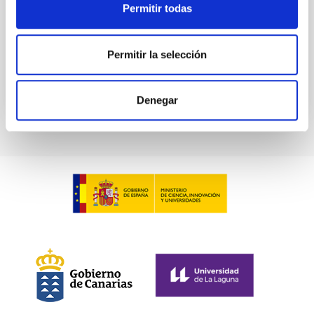
Permitir todas
Fecha de publicación:
6
2026
Permitir la selección
BIBCODE
2026ASTCS..1100130W
NÚMERO DE CITAS
0
Denegar