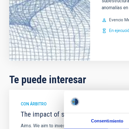
subestructura
anomalías en 
Evencio
Me
En ejecuci
Te puede interesar
CON ÁRBITRO
The impact of star formation histories
Consentimiento
Aims. We aim to investigate the connection between sta