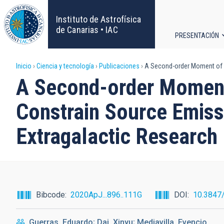
Pasar
al
Instituto de Astrofísica
contenido
de Canarias • IAC
PRESENTACIÓN
principal
Navega
Sobrescribir
Inicio
Ciencia y tecnología
Publicaciones
A Second-order Moment of Mi
principa
A Second-order Moment o
enlaces
Constrain Source Emiss
de
Extragalactic Research
ayuda
a
la
Bibcode
2020ApJ...896..111G
DOI
10.3847
navegación
Guerras, Eduardo; Dai, Xinyu; Mediavilla, Evencio