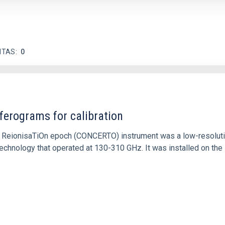
ITAS
0
ferograms for calibration
 and ReionisaTiOn epoch (CONCERTO) instrument was a low-resolu
echnology that operated at 130-310 GHz. It was installed on the