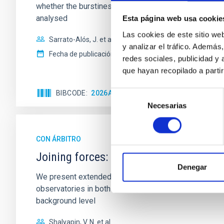
whether the burstiness and temporal distribution of 
analysed
Esta página web usa cookie
Las cookies de este sitio we
Sarrato-Alós, J. et al.
y analizar el tráfico. Ademá
Fecha de publicación:
6
2026
redes sociales, publicidad y
que hayan recopilado a parti
BIBCODE
2026A&A...710A..95S
NÚMERO DE C
Selección
Necesarias
de
consentimiento
CON ÁRBITRO
Joining forces: 30 years of optical mon
Denegar
We present extended optical monitoring of the quadru
observatories in both hemispheres and using a new ph
background level
Shalyapin, V. N. et al.