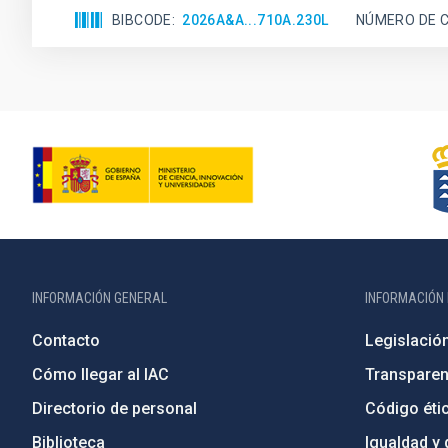
BIBCODE
2026A&A...710A.230L
NÚMERO DE C
INFORMACIÓN GENERAL
INFORMACIÓN 
Contacto
Legislació
Cómo llegar al IAC
Transparen
Directorio de personal
Código étic
Biblioteca
Igualdad y 