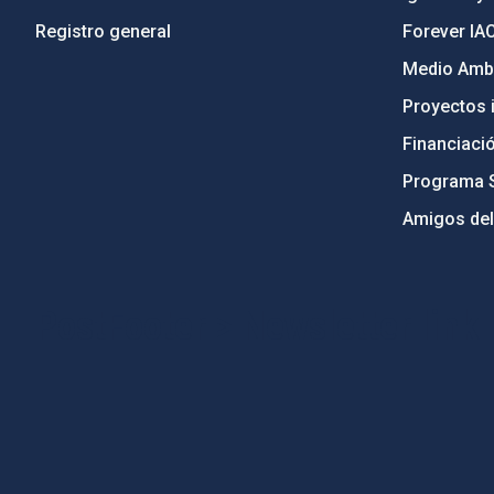
Registro general
Forever IA
Medio Ambi
Proyectos i
Financiaci
Programa 
Amigos del
PostFooter > Newsletter link