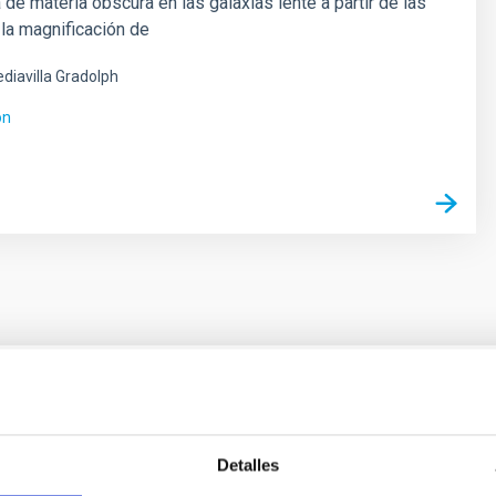
 de materia obscura en las galaxias lente a partir de las
la magnificación de
diavilla Gradolph
ón
 on the inner dark matter density slopes of ga
Detalles
r formation histories (SFHs) and the inner dark matter density pr