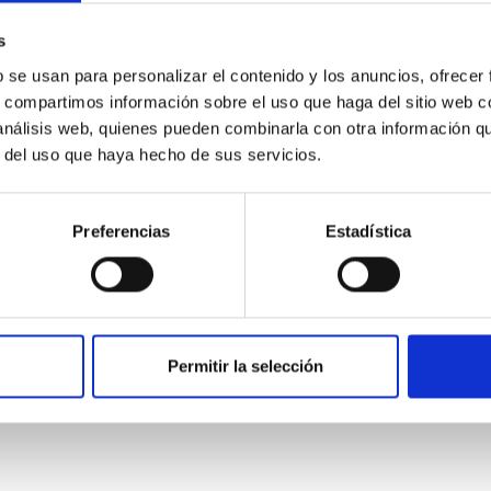
star formation influence the formation of cored versus cuspy da
s
b se usan para personalizar el contenido y los anuncios, ofrecer
s, compartimos información sobre el uso que haga del sitio web 
 análisis web, quienes pueden combinarla con otra información q
r del uso que haya hecho de sus servicios.
ITAS
1
Preferencias
Estadística
itoring of the Einstein Cross
Permitir la selección
ply-imaged gravitationally lensed quasar QSO 2237+0305, the Ein
otometric technique. This technique uses a region far enough f