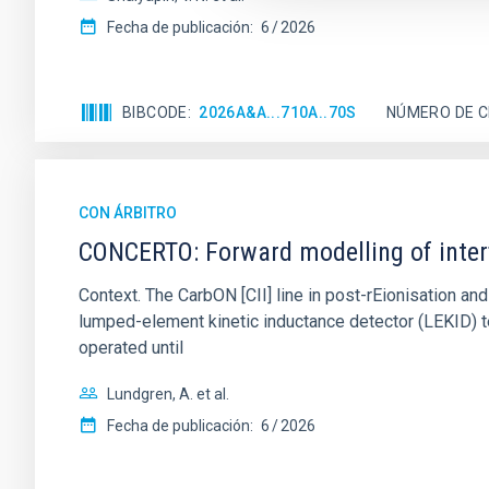
Fecha de publicación:
6
2026
BIBCODE
2026A&A...710A..70S
NÚMERO DE C
CON ÁRBITRO
CONCERTO: Forward modelling of inter
Context. The CarbON [CII] line in post-rEionisation
lumped-element kinetic inductance detector (LEKID) t
operated until
Lundgren, A. et al.
Fecha de publicación:
6
2026