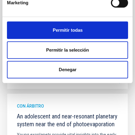
insights into star-formation quenching and stellar
Marketing
mass assembly mechanisms. Previous photometric
studies have revealed that the cores of these
galaxies are redder than their outskirts. However,
spectroscopy is needed to break the age-metallicity
Permitir todas
Cheng, Chloe M. et al.
Fecha de publicación:
6
2026
Permitir la selección
BIBCODE
2026A&A...710A.158C
Denegar
NÚMERO DE CITAS
7
CON ÁRBITRO
An adolescent and near-resonant planetary
system near the end of photoevaporation
Young exoplanets provide vital insights into the early