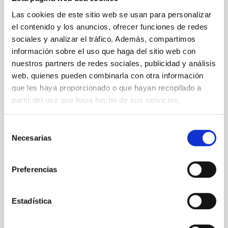
Las cookies de este sitio web se usan para personalizar
Yin, Sean et al.
el contenido y los anuncios, ofrecer funciones de redes
Fecha de publicación:
5
2026
sociales y analizar el tráfico. Además, compartimos
información sobre el uso que haga del sitio web con
nuestros partners de redes sociales, publicidad y análisis
BIBCODE
2026APJ..1003...83Y
web, quienes pueden combinarla con otra información
que les haya proporcionado o que hayan recopilado a
NÚMERO DE CITAS
0
partir del uso que haya hecho de sus servicios.
Selección
CON ÁRBITRO
Necesarias
de
Clues to inside-out quenching in quiescent
consentimiento
galaxies at 1.2 ≲ z ≲ 2.2: Age, Fe-, and
Preferencias
Mg-abundance gradients from JWST-
SUSPENSE
Estadística
Spatially resolved stellar populations of massive
quiescent galaxies at cosmic noon provide powerful