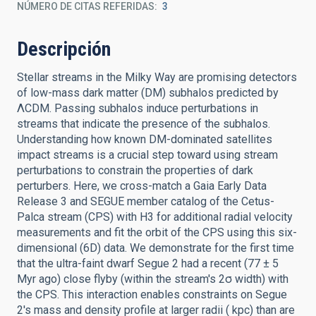
NÚMERO DE CITAS REFERIDAS
3
Descripción
Stellar streams in the Milky Way are promising detectors
of low-mass dark matter (DM) subhalos predicted by
ΛCDM. Passing subhalos induce perturbations in
streams that indicate the presence of the subhalos.
Understanding how known DM-dominated satellites
impact streams is a crucial step toward using stream
perturbations to constrain the properties of dark
perturbers. Here, we cross-match a Gaia Early Data
Release 3 and SEGUE member catalog of the Cetus-
Palca stream (CPS) with H3 for additional radial velocity
measurements and fit the orbit of the CPS using this six-
dimensional (6D) data. We demonstrate for the first time
that the ultra-faint dwarf Segue 2 had a recent (77 ± 5
Myr ago) close flyby (within the stream's 2σ width) with
the CPS. This interaction enables constraints on Segue
2's mass and density profile at larger radii ( kpc) than are