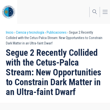
Pasar
al
contenido
principal
Sobrescribir
Inicio
Ciencia y tecnología
Publicaciones
Segue 2 Recently
Collided with the Cetus-Palca Stream: New Opportunities to Constrain
enlaces
Dark Matter in an Ultra-faint Dwarf
de
Segue 2 Recently Collided
ayuda
with the Cetus-Palca
a
Stream: New Opportunities
la
to Constrain Dark Matter in
navegación
an Ultra-faint Dwarf