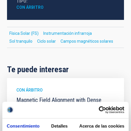
TIPO
CON ÁRBITRO
Física Solar (FS)
Instrumentación infrarroja
Sol tranquilo
Ciclo solar
Campos magnéticos solares
Te puede interesar
CON ÁRBITRO
Magnetic Field Alignment with Dense
Cores in the Transition between Cloud and
Core Scales
In a magnetically dominated model of star formation,
Consentimiento
Detalles
Acerca de las cookies