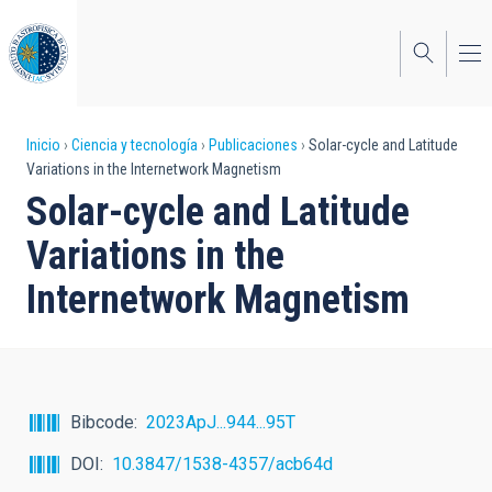
Pasar
al
contenido
principal
Sobrescribir
Inicio
Ciencia y tecnología
Publicaciones
Solar-cycle and Latitude
Variations in the Internetwork Magnetism
enlaces
Solar-cycle and Latitude
de
Variations in the
ayuda
Internetwork Magnetism
a
la
navegación
Bibcode
2023ApJ...944...95T
DOI
10.3847/1538-4357/acb64d