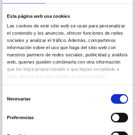
we expect to see alignments between the magnetic
field orientation of star-forming dense cores and the
cloud-scale magnetic field. A. Pandhi et al. showed
Esta página web usa cookies
instead, however, that the orientation of cores and
Las cookies de este sitio web se usan para personalizar
their angular momentum vectors appear random
with respect to the larger-scale magnetic
el contenido y los anuncios, ofrecer funciones de redes
sociales y analizar el tráfico. Además, compartimos
Yin, Sean et al.
información sobre el uso que haga del sitio web con
Fecha de publicación:
5
2026
nuestros partners de redes sociales, publicidad y análisis
web, quienes pueden combinarla con otra información
que les haya proporcionado o que hayan recopilado a
BIBCODE
2026APJ..1003...83Y
partir del uso que haya hecho de sus servicios.
NÚMERO DE CITAS
0
Selección
Necesarias
de
consentimiento
CON ÁRBITRO
Preferencias
Clues to inside-out quenching in quiescent
galaxies at 1.2 ≲ z ≲ 2.2: Age, Fe-, and