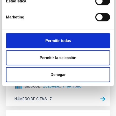
Estadística
Mg-abundance gradients from JWST-
SUSPENSE
Marketing
Spatially resolved stellar populations of massive
quiescent galaxies at cosmic noon provide powerful
insights into star-formation quenching and stellar
mass assembly mechanisms. Previous photometric
Permitir todas
studies have revealed that the cores of these
galaxies are redder than their outskirts. However,
spectroscopy is needed to break the age-metallicity
Permitir la selección
Cheng, Chloe M. et al.
Fecha de publicación:
6
2026
Denegar
BIBCODE
2026A&A...710A.158C
NÚMERO DE CITAS
7