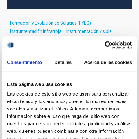
Formación y Evolución de Galaxias (FYEG)
Instrumentación infrarroja
Instrumentación visible
Galaxias
Consentimiento
Detalles
Acerca de las cookies
Te puede interesar
Esta página web usa cookies
CON ÁRBITRO
Las cookies de este sitio web se usan para personalizar
Magnetic Field Alignment with Dense
el contenido y los anuncios, ofrecer funciones de redes
sociales y analizar el tráfico. Además, compartimos
Cores in the Transition between Cloud and
información sobre el uso que haga del sitio web con
Core Scales
nuestros partners de redes sociales, publicidad y análisis
In a magnetically dominated model of star formation,
web, quienes pueden combinarla con otra información
we expect to see alignments between the magnetic
que les haya proporcionado o que hayan recopilado a