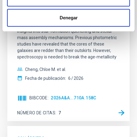
SUSPENSE
Denegar
Spatially resolved stellar populations of massive
quiescent galaxies at cosmic noon provide powerful
insights into star-formation quenching and stellar
mass assembly mechanisms. Previous photometric
studies have revealed that the cores of these
galaxies are redder than their outskirts. However,
spectroscopy is needed to break the age-metallicity
Cheng, Chloe M. et al.
Fecha de publicación:
6
2026
BIBCODE
2026A&A...710A.158C
NÚMERO DE CITAS
7