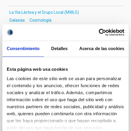
La Vía Láctea y el Grupo Local (MWLG)
Galaxias
Cosmología
Te puede interesar
Consentimiento
Detalles
Acerca de las cookies
CON ÁRBITRO
Esta página web usa cookies
The impact of star formation histories on
Las cookies de este sitio web se usan para personalizar
el contenido y los anuncios, ofrecer funciones de redes
the inner dark matter density slopes of
sociales y analizar el tráfico. Además, compartimos
galaxies
información sobre el uso que haga del sitio web con
Aims. We aim to investigate the connection between
nuestros partners de redes sociales, publicidad y análisis
star formation histories (SFHs) and the inner dark
web, quienes pueden combinarla con otra información
matter density profiles of simulated galaxies. In
que les haya proporcionado o que hayan recopilado a
particular, we tested whether the burstiness and
partir del uso que haya hecho de sus servicios.
temporal distribution of star formation influence the