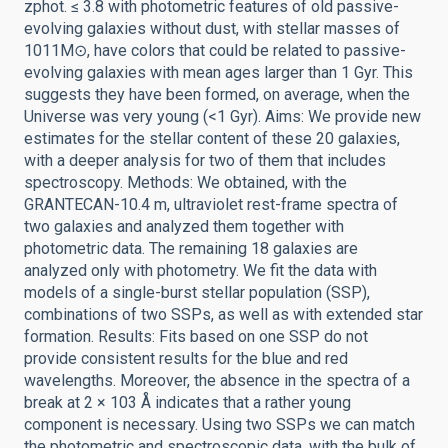
zphot. ≤ 3.8 with photometric features of old passive-
evolving galaxies without dust, with stellar masses of
1011M⊙, have colors that could be related to passive-
evolving galaxies with mean ages larger than 1 Gyr. This
suggests they have been formed, on average, when the
Universe was very young (<1 Gyr). Aims: We provide new
estimates for the stellar content of these 20 galaxies,
with a deeper analysis for two of them that includes
spectroscopy. Methods: We obtained, with the
GRANTECAN-10.4 m, ultraviolet rest-frame spectra of
two galaxies and analyzed them together with
photometric data. The remaining 18 galaxies are
analyzed only with photometry. We fit the data with
models of a single-burst stellar population (SSP),
combinations of two SSPs, as well as with extended star
formation. Results: Fits based on one SSP do not
provide consistent results for the blue and red
wavelengths. Moreover, the absence in the spectra of a
break at 2 × 103 Å indicates that a rather young
component is necessary. Using two SSPs we can match
the photometric and spectroscopic data, with the bulk of