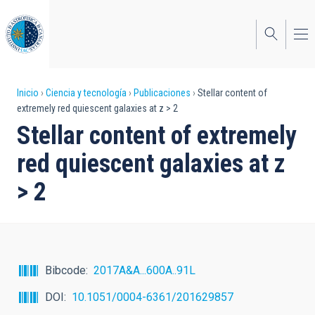
Pasar
al
contenido
principal
Sobrescribir
Inicio
Ciencia y tecnología
Publicaciones
Stellar content of
extremely red quiescent galaxies at z > 2
enlaces
Stellar content of extremely
de
red quiescent galaxies at z
ayuda
> 2
a
la
navegación
Bibcode
2017A&A...600A..91L
DOI
10.1051/0004-6361/201629857