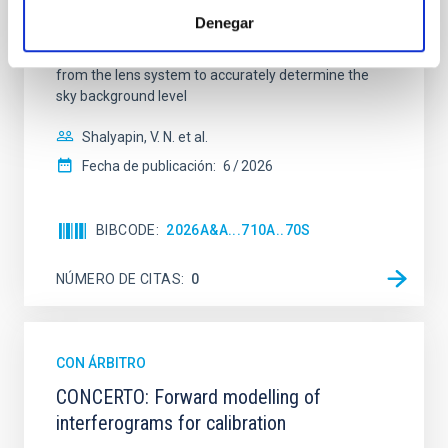
observations from different observatories in both
Denegar
hemispheres and using a new photometric
technique. This technique uses a region far enough
from the lens system to accurately determine the
sky background level
Shalyapin, V. N. et al.
Fecha de publicación:
6
2026
BIBCODE
2026A&A...710A..70S
NÚMERO DE CITAS
0
CON ÁRBITRO
CONCERTO: Forward modelling of
interferograms for calibration