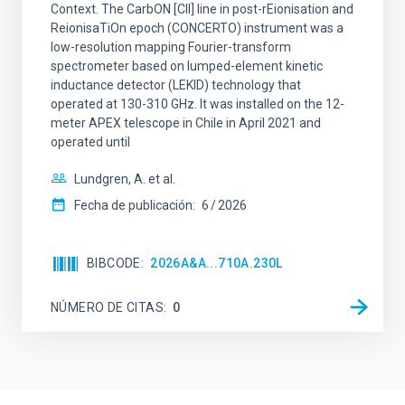
Context. The CarbON [CII] line in post-rEionisation and
ReionisaTiOn epoch (CONCERTO) instrument was a
low-resolution mapping Fourier-transform
spectrometer based on lumped-element kinetic
inductance detector (LEKID) technology that
operated at 130-310 GHz. It was installed on the 12-
meter APEX telescope in Chile in April 2021 and
operated until
Lundgren, A. et al.
Fecha de publicación:
6
2026
BIBCODE
2026A&A...710A.230L
NÚMERO DE CITAS
0