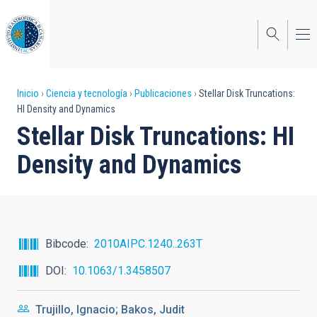
Pasar
al
contenido
principal
Sobrescribir
Inicio
Ciencia y tecnología
Publicaciones
Stellar Disk Truncations:
HI Density and Dynamics
enlaces
Stellar Disk Truncations: HI
de
Density and Dynamics
ayuda
a
la
navegación
Bibcode
2010AIPC.1240..263T
DOI
10.1063/1.3458507
Trujillo, Ignacio; Bakos, Judit