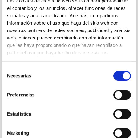
Las cookies de este sitio web se usan para personalizar
obtained NIRSpec and
el contenido y los anuncios, ofrecer funciones de redes
Burgasser, Adam et al.
sociales y analizar el tráfico. Además, compartimos
información sobre el uso que haga del sitio web con
Fecha de publicación:
6
2026
nuestros partners de redes sociales, publicidad y análisis
web, quienes pueden combinarla con otra información
BIBCODE
2026ASTCS..1110204B
que les haya proporcionado o que hayan recopilado a
partir del uso que haya hecho de sus servicios.
NÚMERO DE CITAS
0
Selección
Necesarias
de
consentimiento
SIN ÁRBITRO
Rotational Light Curve and Photometric
Preferencias
Baseline of (15094) Polymele in Support
of the Lucy Mutual Event Campaign
Estadística
We report a rotational light curve and Fourier baseline
model for the Jupiter Trojan (15094) Polymele, a
Marketing
primary target of the NASA Lucy mission, obtained