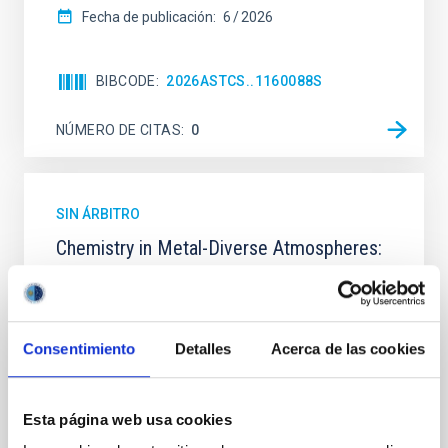
Fecha de publicación:
6
2026
BIBCODE
2026ASTCS..1160088S
NÚMERO DE CITAS
0
SIN ÁRBITRO
Chemistry in Metal-Diverse Atmospheres:
The JWST Arcana Sample
Elemental composition is an essential factor in the
chemistry of planetary and brown dwarf
Consentimiento
Detalles
Acerca de las cookies
atmospheres; however, the majority of low-
temperature objects near the Sun have nearly
indistinguishable abundance patterns. In this talk, I
will review some of the key findings of the JWST
Esta página web usa cookies
Cycle 3 "Arcana of the Ancients" program, which