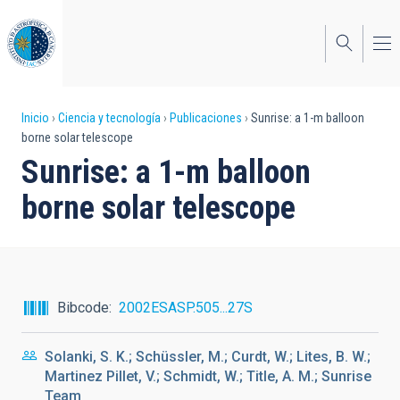
Pasar
al
contenido
principal
Sobrescribir
Inicio
Ciencia y tecnología
Publicaciones
Sunrise: a 1-m balloon
borne solar telescope
enlaces
Sunrise: a 1-m balloon
de
borne solar telescope
ayuda
a
la
navegación
Bibcode
2002ESASP.505...27S
Solanki, S. K.; Schüssler, M.; Curdt, W.; Lites, B. W.;
Martinez Pillet, V.; Schmidt, W.; Title, A. M.; Sunrise
Team