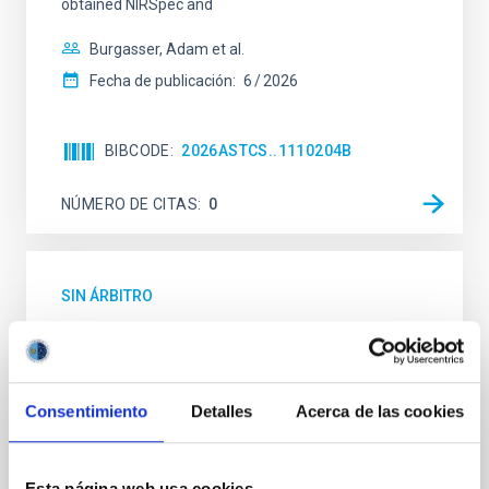
obtained NIRSpec and
Burgasser, Adam et al.
Fecha de publicación:
6
2026
BIBCODE
2026ASTCS..1110204B
NÚMERO DE CITAS
0
SIN ÁRBITRO
Rotational Light Curve and Photometric
Baseline of (15094) Polymele in Support
of the Lucy Mutual Event Campaign
Consentimiento
Detalles
Acerca de las cookies
We report a rotational light curve and Fourier baseline
model for the Jupiter Trojan (15094) Polymele, a
primary target of the NASA Lucy mission, obtained
Esta página web usa cookies