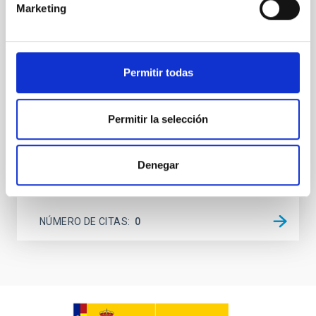
(SMBH) activity on habitability has garnered
Marketing
attention, the specific effects of active galactic nuclei
(AGN) winds, particularly ultrafast outflows (UFOs),
on planetary atmospheres remain largely
unexplored. This study aims to fill this gap by
Permitir todas
investigating the relationship between SMBH mass
at the
Permitir la selección
Waas, Jourdan et al.
Fecha de publicación:
6
2026
Denegar
BIBCODE
2026ASTCS..1100130W
NÚMERO DE CITAS
0