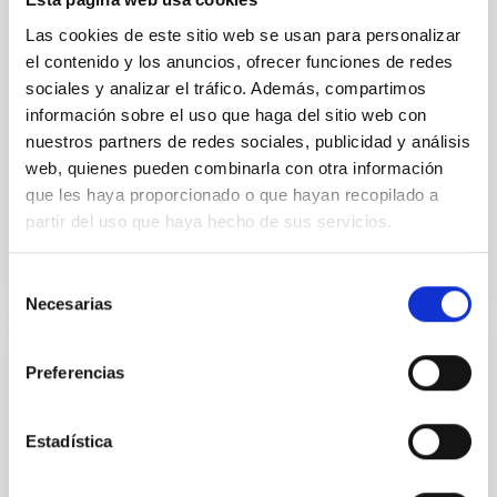
on 2026 May 19─20 and May 21─22 UT with the
Two-meter Twin Telescope (TTT). Phase-Dispersion
Las cookies de este sitio web se usan para personalizar
Minimization over the combined two-night dataset
el contenido y los anuncios, ofrecer funciones de redes
yields P rot = 5.762 ± 0.051 hr and a peak-to-peak
sociales y analizar el tráfico. Además, compartimos
información sobre el uso que haga del sitio web con
Alarcon, Miguel R. et al.
nuestros partners de redes sociales, publicidad y análisis
Fecha de publicación:
5
2026
web, quienes pueden combinarla con otra información
que les haya proporcionado o que hayan recopilado a
partir del uso que haya hecho de sus servicios.
BIBCODE
2026RNAAS..10..143A
NÚMERO DE CITAS
0
Selección
Necesarias
de
consentimiento
Preferencias
SIN ÁRBITRO
The impact of Active Galactic Nuclei on
Habitable Worlds
Estadística
While the influence of supermassive black hole