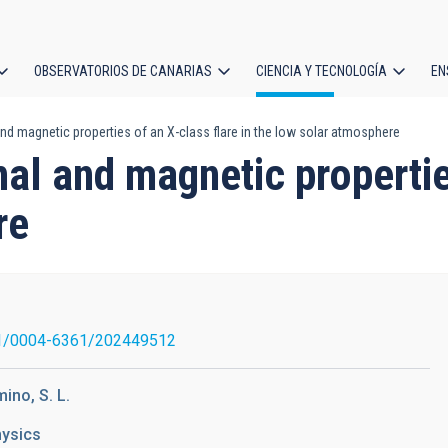
OBSERVATORIOS DE CANARIAS
CIENCIA Y TECNOLOGÍA
EN
ción
nd magnetic properties of an X-class flare in the low solar atmosphere
l
al and magnetic properties
re
1/0004-6361/202449512
mino, S. L.
hysics