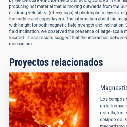
by temperature enhancements and strong upflows in the flare 
producing hot material that is moving outwards from the Su
or strong velocities (of any sign) at photospheric layers, si
the middle and upper layers. The information about the magne
with height for both magnetic field strength and inclination. 
field inclination, we observed the presence of large-scale mi
located. These results suggest that the interaction between 
mechanism.
Proyectos relacionados
Magnestis
Los campos m
en la formaci
estrella, los
colapso de la 
magnetismo pu