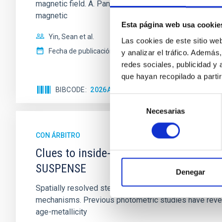
magnetic field. A. Pandhi et al. showed instead, howe
magnetic
Esta página web usa cookie
Yin, Sean et al.
Las cookies de este sitio we
Fecha de publicación:
5
2026
y analizar el tráfico. Ademá
redes sociales, publicidad y
que hayan recopilado a parti
BIBCODE
2026APJ..1003...83Y
NÚMERO DE C
Selección
Necesarias
de
consentimiento
CON ÁRBITRO
Clues to inside-out quenching in quie
SUSPENSE
Denegar
Spatially resolved stellar populations of massive qu
mechanisms. Previous photometric studies have reveal
age-metallicity