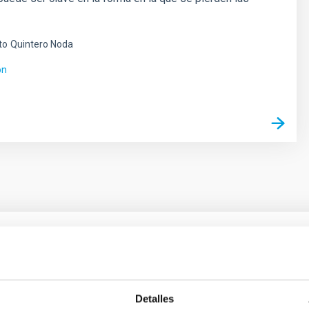
to
Quintero Noda
ón
ores in the Transition between Cloud and Cor
 we expect to see alignments between the magnetic field orienta
Detalles