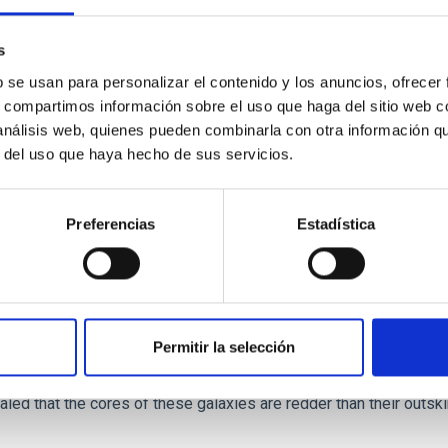
ver, that the orientation of cores and their angular momentum vec
s
b se usan para personalizar el contenido y los anuncios, ofrecer
s, compartimos información sobre el uso que haga del sitio web 
 análisis web, quienes pueden combinarla con otra información q
r del uso que haya hecho de sus servicios.
ITAS
0
Preferencias
Estadística
scent galaxies at 1.2 ≲ z ≲ 2.2: Age, Fe-, an
Permitir la selección
iescent galaxies at cosmic noon provide powerful insights into 
ed that the cores of these galaxies are redder than their outsk