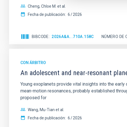
Cheng, Chloe M. et al.
Fecha de publicación:
6
2026
BIBCODE
2026A&A...710A.158C
NÚMERO DE 
CON ÁRBITRO
An adolescent and near-resonant plan
Young exoplanets provide vital insights into the ear
mean-motion resonances, probably established through
proposed for
Wang, Mu-Tian et al.
Fecha de publicación:
6
2026