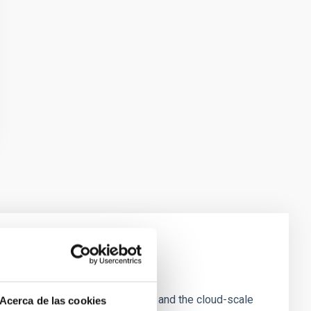
e Scales
tion of star-forming dense cores and the cloud-scale
Acerca de las cookies