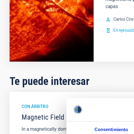
capas
Carlos Cris
En ejecuci
Te puede interesar
CON ÁRBITRO
Magnetic Field Alignment with Dense C
In a magnetically dominated model of star formation,
Consentimiento