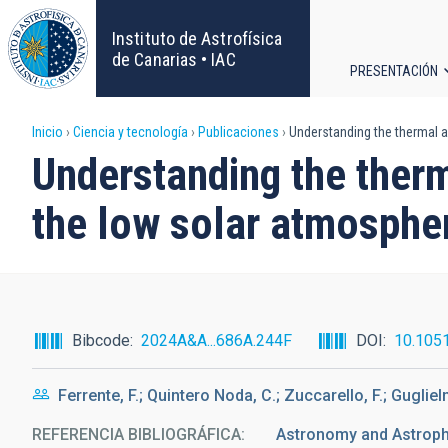
Pasar
al
Instituto de Astrofísica
contenido
de Canarias • IAC
PRESENTACIÓN
principal
Navega
Sobrescribir
Inicio
Ciencia y tecnología
Publicaciones
Understanding the thermal a
principa
Understanding the therm
enlaces
the low solar atmosphe
de
ayuda
a
Bibcode
2024A&A...686A.244F
DOI
10.105
la
Ferrente, F.; Quintero Noda, C.; Zuccarello, F.; Gugliel
navegación
REFERENCIA BIBLIOGRÁFICA
Astronomy and Astrop