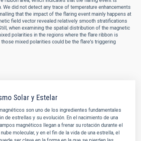
ribbon area, which indicates that the flaring event is
n. We did not detect any trace of temperature enhancements
gnalling that the impact of the flaring event mainly happens at
tic field vector revealed relatively smooth stratifications
Still, when examining the spatial distribution of the magnetic
xed polarities in the regions where the flare ribbon is
those mixed polarities could be the flare's triggering
mo Solar y Estelar
agnéticos son uno de los ingredientes fundamentales
ón de estrellas y su evolución. En el nacimiento de una
 campos magnéticos llegan a frenar su rotación durante el
nube molecular, y en el fin de la vida de una estrella, el
ede ser clave en la forma en la que se pierden las