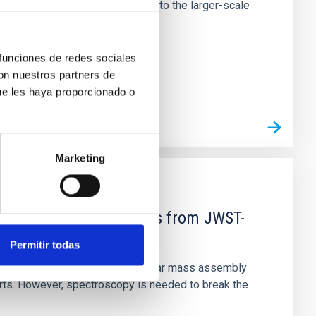
tors appear random with respect to the larger-scale
 funciones de redes sociales
con nuestros partners de
ue les haya proporcionado o
Marketing
d Mg-abundance gradients from JWST-
Permitir todas
star-formation quenching and stellar mass assembly
irts. However, spectroscopy is needed to break the