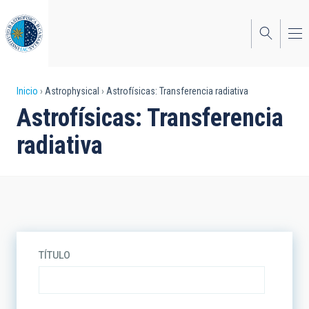
Pasar
al
contenido
principal
Sobrescribir
Inicio
Astrophysical
Astrofísicas: Transferencia radiativa
Astrofísicas: Transferencia
enlaces
radiativa
de
ayuda
a
la
navegación
TÍTULO