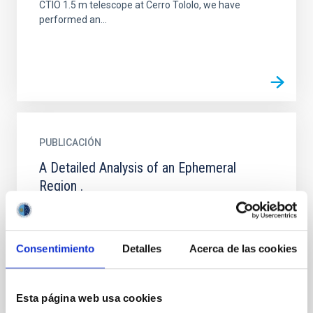
CTIO 1.5 m telescope at Cerro Tololo, we have
performed an...
PUBLICACIÓN
A Detailed Analysis of an Ephemeral
Region .
In order to improve the understanding of the process
of emergence of magnetic flux on the solar surface,
we studied the temporal evolution of an ephemeral...
Consentimiento
Detalles
Acerca de las cookies
Esta página web usa cookies