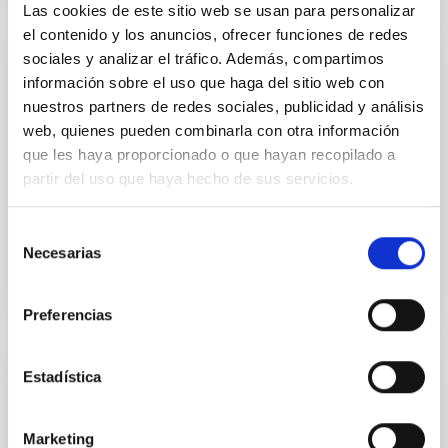
Las cookies de este sitio web se usan para personalizar
el contenido y los anuncios, ofrecer funciones de redes
sociales y analizar el tráfico. Además, compartimos
PUBLICACIÓN
información sobre el uso que haga del sitio web con
A Forth-and-Back Implicit Lambda -
nuestros partners de redes sociales, publicidad y análisis
Iteration
web, quienes pueden combinarla con otra información
que les haya proporcionado o que hayan recopilado a
In many radiative transfer (RT) problems, the sources
partir del uso que haya hecho de sus servicios.
contain a scattering term that couples all the specific
RT equations, one for each frequency and direction...
Selección
Necesarias
de
consentimiento
Preferencias
Estadística
PUBLICACIÓN
A Geometrical Height Scale for Sunspot
Marketing