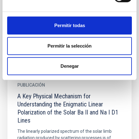
Penumbrae
Inversions of spectropolarimetric observations of
penumbral filaments deliver the stratification of
different physical quantities in an optical depth
Permitir todas
scale...
Permitir la selección
Denegar
PUBLICACIÓN
A Key Physical Mechanism for
Understanding the Enigmatic Linear
Polarization of the Solar Ba II and Na I D1
Lines
The linearly polarized spectrum of the solar limb
radiation produced by scattering processes is of