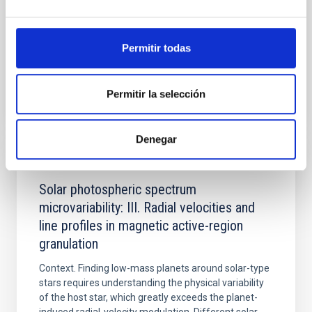
Uzundag, Murat et al.
Fecha de publicación:
6
2026
Permitir todas
BIBCODE
2026EXA....61...23U
Permitir la selección
NÚMERO DE CITAS
2
Denegar
CON ÁRBITRO
Solar photospheric spectrum
microvariability: III. Radial velocities and
line profiles in magnetic active-region
granulation
Context. Finding low-mass planets around solar-type
stars requires understanding the physical variability
of the host star, which greatly exceeds the planet-