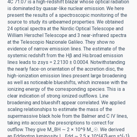
4C 71.07 is a high-redshift blazar whose optical radiation
is dominated by quasar-like nuclear emission. We here
present the results of a spectroscopic monitoring of the
source to study its unbeamed properties. We obtained
24 optical spectra at the Nordic Optical Telescope and
William Herschel Telescope and 3 near-infrared spectra
at the Telescopio Nazionale Galileo. They show no
evidence of narrow emission lines. The estimate of the
systemic redshift from the Hβ and Hα broad emission
lines leads to zsys = 2.2130 ± 0.0004. Notwithstanding
the nearly face-on orientation of the accretion disc, the
high-ionization emission lines present large broadening
as well as noticeable blueshifts, which increase with the
ionizing energy of the corresponding species. This is a
clear indication of strong ionized outflows. Line
broadening and blueshift appear correlated. We applied
scaling relationships to estimate the mass of the
supermassive black hole from the Balmer and C IV lines,
taking into account the prescriptions to correct for
outflow. They give M_BH ∼ 2 × 10^9 M_☉. We derived
an Eddington luminosity L_Edd ∼ 2.5 × 10^{47} erg s^{-1}