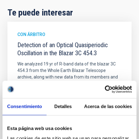
Te puede interesar
CON ÁRBITRO
Detection of an Optical Quasiperiodic
Oscillation in the Blazar 3C 454.3
We analyzed 19 yr of R-band data of the blazar 3C
454.3 from the Whole Earth Blazar Telescope
archive, along with new data from its members and
from public archives such as those provided by the
Small and Moderate Aperture Research Telescope
System and the Steward Observatory projects to
search for quasiperiodic oscillations (QPOs). We
Consentimiento
Detalles
Acerca de las cookies
detected a
Dogra, Karan et al.
Esta página web usa cookies
Fecha de publicación:
6
2026
Las cookies de este sitio web se usan para personalizar