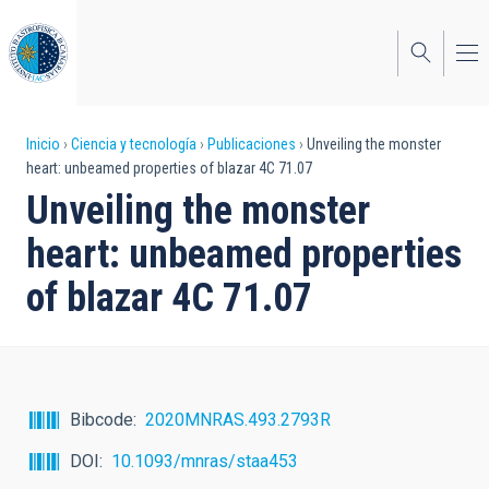
Pasar
al
contenido
principal
Sobrescribir
Inicio
Ciencia y tecnología
Publicaciones
Unveiling the monster
heart: unbeamed properties of blazar 4C 71.07
enlaces
Unveiling the monster
de
heart: unbeamed properties
ayuda
of blazar 4C 71.07
a
la
navegación
Bibcode
2020MNRAS.493.2793R
DOI
10.1093/mnras/staa453