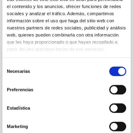
el contenido y los anuncios, ofrecer funciones de redes
BIBCODE
2026APJ..1003..204D
sociales y analizar el tráfico. Además, compartimos
información sobre el uso que haga del sitio web con
NÚMERO DE CITAS
0
nuestros partners de redes sociales, publicidad y análisis
web, quienes pueden combinarla con otra información
que les haya proporcionado o que hayan recopilado a
partir del uso que haya hecho de sus servicios.
CON ÁRBITRO
Observing bright pulsating white dwarfs
Selección
with PLATO: A new window into the late
Necesarias
de
stages of stellar evolution
consentimiento
We present the scientific case for exploiting the
Preferencias
capabilities of the PLATO mission to study bright
pulsating white dwarfs across a wide spectral range,
including hydrogen-deficient types (GW Vir and DBV
Estadística
stars) and hydrogen-rich classes (classical DAVs,
pulsating extremely low-mass DA white dwarfs, and
ultra-massive DA white dwarfs). PLATO's
Marketing