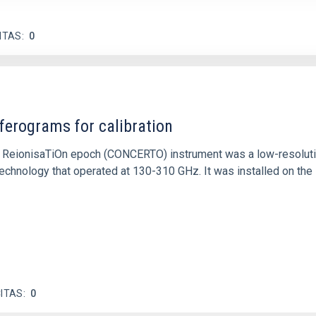
ITAS
0
ferograms for calibration
 and ReionisaTiOn epoch (CONCERTO) instrument was a low-resolu
echnology that operated at 130-310 GHz. It was installed on the
ITAS
0