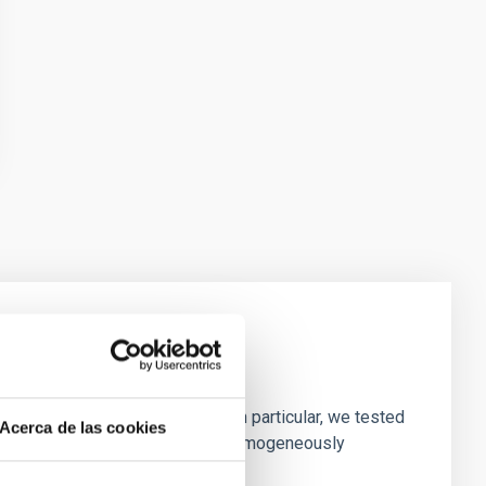
laxies
ofiles of simulated galaxies. In particular, we tested
Acerca de las cookies
rk matter profiles. Methods. We homogeneously