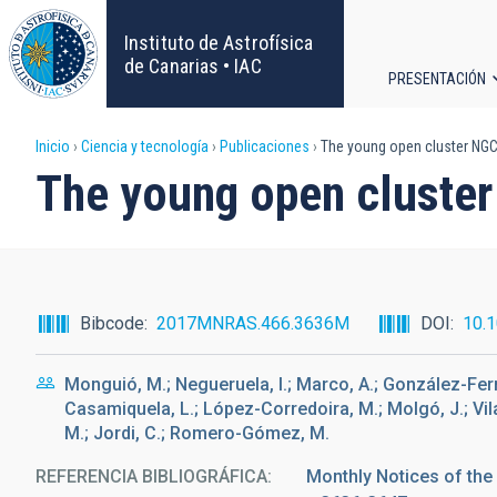
Pasar
al
Instituto de Astrofísica
contenido
de Canarias • IAC
PRESENTACIÓN
principal
Navega
Sobrescribir
Inicio
Ciencia y tecnología
Publicaciones
The young open cluster NGC
principa
The young open cluste
enlaces
de
ayuda
Bibcode
2017MNRAS.466.3636M
DOI
10.
a
Monguió, M.; Negueruela, I.; Marco, A.; González-Fern
la
Casamiquela, L.; López-Corredoira, M.; Molgó, J.; Vilarde
M.; Jordi, C.; Romero-Gómez, M.
navegación
REFERENCIA BIBLIOGRÁFICA
Monthly Notices of the