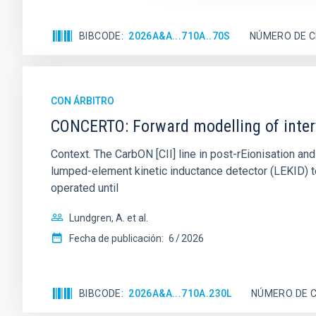
BIBCODE
2026A&A...710A..70S
NÚMERO DE C
CON ÁRBITRO
CONCERTO: Forward modelling of inter
Context. The CarbON [CII] line in post-rEionisation
lumped-element kinetic inductance detector (LEKID) t
operated until
Lundgren, A. et al.
Fecha de publicación:
6
2026
BIBCODE
2026A&A...710A.230L
NÚMERO DE C