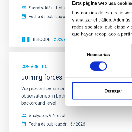
Esta página web usa cookie
Sarrato-Alós, J. et al.
Las cookies de este sitio we
Fecha de publicación:
6
2026
y analizar el tráfico. Ademá
redes sociales, publicidad y
que hayan recopilado a parti
BIBCODE
2026A&A...710A..95S
NÚMERO DE C
Selección
Necesarias
de
consentimiento
CON ÁRBITRO
Joining forces: 30 years of optical mon
We present extended optical monitoring of the quadru
Denegar
observatories in both hemispheres and using a new ph
background level
Shalyapin, V. N. et al.
Fecha de publicación:
6
2026