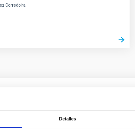
ez Corredoira
 on the inner dark matter density slopes of ga
r formation histories (SFHs) and the inner dark matter density pr
Detalles
star formation influence the formation of cored versus cuspy da