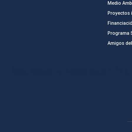
Medio Ambi
Proyectos i
Financiaci
Programa 
Amigos del
PostFooter > Newsletter link