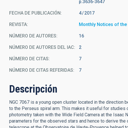
p.3636-3647
FECHA DE PUBLICACIÓN:
4
2017
REVISTA
Monthly Notices of the
NÚMERO DE AUTORES
16
NÚMERO DE AUTORES DEL IAC
2
NÚMERO DE CITAS
7
NÚMERO DE CITAS REFERIDAS
7
Descripción
NGC 7067 is a young open cluster located in the direction b
to the Perseus spiral arm. This makes it useful for studies 
photometry taken with the Wide Field Camera at the Isaac 
parameters for the observed stars and hence to derive the 
telescope at the Observatoire de Haute-Provence helped to