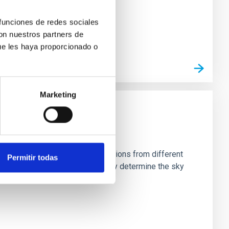
 funciones de redes sociales
con nuestros partners de
ue les haya proporcionado o
Marketing
stein Cross, including observations from different
Permitir todas
rom the lens system to accurately determine the sky