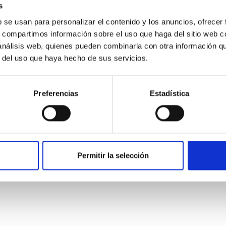
s
b se usan para personalizar el contenido y los anuncios, ofrecer
s, compartimos información sobre el uso que haga del sitio web 
 análisis web, quienes pueden combinarla con otra información q
r del uso que haya hecho de sus servicios.
ITAS
1
Preferencias
Estadística
itoring of the Einstein Cross
ply-imaged gravitationally lensed quasar QSO 2237+0305, the Ein
Permitir la selección
otometric technique. This technique uses a region far enough f