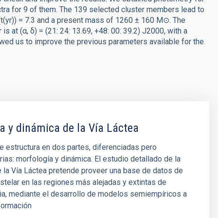
ctra for 9 of them. The 139 selected cluster members lead to
0(t(yr)) = 7.3 and a present mass of 1260 ± 160 M⊙. The
is at (α, δ) = (21: 24: 13.69, +48: 00: 39.2) J2000, with a
owed us to improve the previous parameters available for the
a y dinámica de la Vía Láctea
e estructura en dos partes, diferenciadas pero
as: morfología y dinámica. El estudio detallado de la
 la Vía Láctea pretende proveer una base de datos de
estelar en las regiones más alejadas y extintas de
ia, mediante el desarrollo de modelos semiempíricos a
nformación