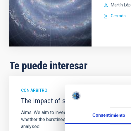
Martín
Lóp
Cerrado
Te puede interesar
CON ÁRBITRO
The impact of star formation histories
Aims. We aim to investigate the connection between sta
Consentimiento
whether the burstiness and temporal distribution of 
analysed