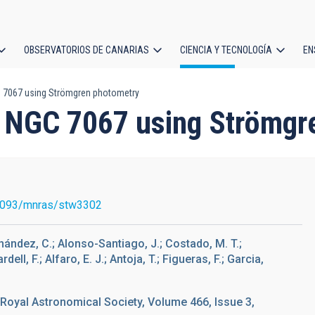
OBSERVATORIOS DE CANARIAS
CIENCIA Y TECNOLOGÍA
EN
ción
 7067 using Strömgren photometry
l
r NGC 7067 using Strömgr
1093/mnras/stw3302
ández, C.; Alonso-Santiago, J.; Costado, M. T.;
ll, F.; Alfaro, E. J.; Antoja, T.; Figueras, F.; Garcia,
 Royal Astronomical Society, Volume 466, Issue 3,