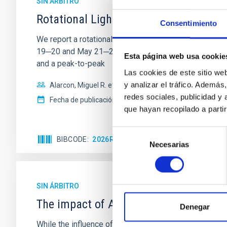
SIN ÁRBITRO
Rotational Light Curve and Photometri
Consentimiento
We report a rotational light curve and Fourier baseli
19─20 and May 21─22 UT with the Two-meter Twin Tele
Esta página web usa cookie
and a peak-to-peak
Las cookies de este sitio we
y analizar el tráfico. Ademá
Alarcon, Miguel R. et al.
redes sociales, publicidad y
Fecha de publicación:
5
2026
que hayan recopilado a parti
Selección
BIBCODE
2026RNAAS..10..143A
NÚMERO DE 
Necesarias
de
consentimiento
SIN ÁRBITRO
The impact of Active Galactic Nuclei 
Denegar
While the influence of supermassive black hole (SMBH) a