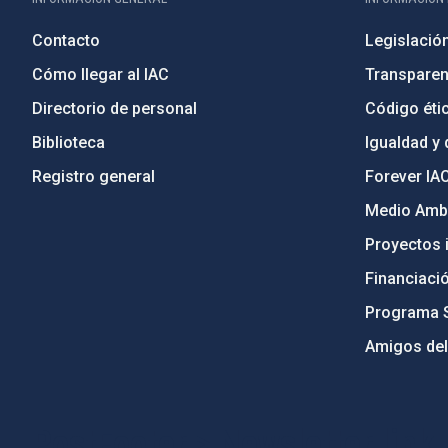
Contacto
Legislació
Cómo llegar al IAC
Transparen
Directorio de personal
Código étic
Biblioteca
Igualdad y 
Registro general
Forever IA
Medio Ambi
Proyectos i
Financiaci
Programa 
Amigos del
PostFooter > Newsletter link