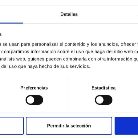
c Baseline of (15094) Polymele in Support of
Detalles
ne model for the Jupiter Trojan (15094) Polymele, a primary targ
scope (TTT). Phase-Dispersion Minimization over the combined 
s
b se usan para personalizar el contenido y los anuncios, ofrecer
s, compartimos información sobre el uso que haga del sitio web 
 análisis web, quienes pueden combinarla con otra información q
r del uso que haya hecho de sus servicios.
CITAS
0
Preferencias
Estadística
on Habitable Worlds
Permitir la selección
ctivity on habitability has garnered attention, the specific effec