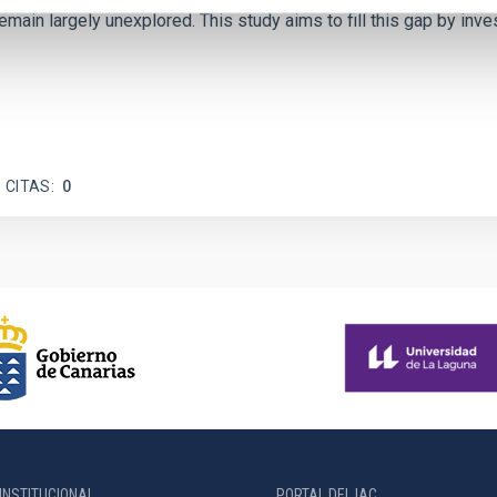
emain largely unexplored. This study aims to fill this gap by in
 CITAS
0
INSTITUCIONAL
PORTAL DEL IAC