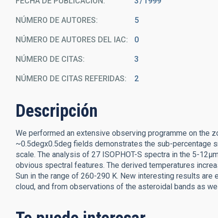
FECHA DE PUBLICACIÓN:
3
1999
NÚMERO DE AUTORES
5
NÚMERO DE AUTORES DEL IAC
0
NÚMERO DE CITAS
3
NÚMERO DE CITAS REFERIDAS
2
Descripción
We performed an extensive observing programme on the zod
~0.5degx0.5deg fields demonstrates the sub-percentage sm
scale. The analysis of 27 ISOPHOT-S spectra in the 5-12μm
obvious spectral features. The derived temperatures increas
Sun in the range of 260-290 K. New interesting results are e
cloud, and from observations of the asteroidal bands as well