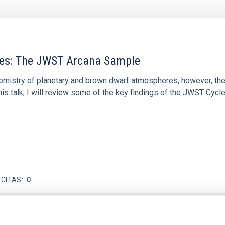
res: The JWST Arcana Sample
hemistry of planetary and brown dwarf atmospheres; however, the
his talk, I will review some of the key findings of the JWST Cycl
 CITAS
0