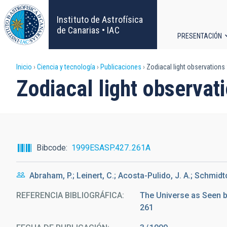
Pasar
al
Instituto de Astrofísica
contenido
de Canarias • IAC
PRESENTACIÓN
principal
Navega
Sobrescribir
Inicio
Ciencia y tecnología
Publicaciones
Zodiacal light observations
principa
Zodiacal light observa
enlaces
de
ayuda
Bibcode
1999ESASP.427..261A
a
Abraham, P.; Leinert, C.; Acosta-Pulido, J. A.; Schmidt
la
REFERENCIA BIBLIOGRÁFICA
The Universe as Seen by
navegación
261