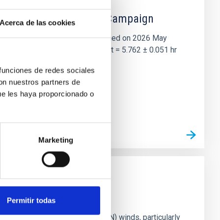
 the Lucy Mutual Event Campaign
Acerca de las cookies
et of the NASA Lucy mission, obtained on 2026 May
two-night dataset yields P rot = 5.762 ± 0.051 hr
 funciones de redes sociales
con nuestros partners de
ue les haya proporcionado o
Marketing
Permitir todas
ts of active galactic nuclei (AGN) winds, particularly