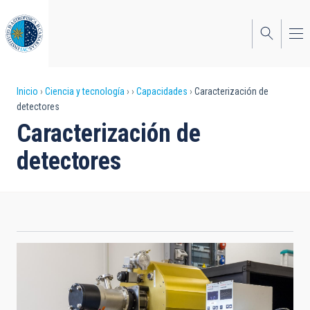
Pasar
al
contenido
principal
Sobrescribir
Inicio
Ciencia y tecnología
Capacidades
Caracterización de
detectores
enlaces
Caracterización de
de
detectores
ayuda
a
la
navegación