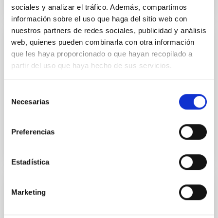
sociales y analizar el tráfico. Además, compartimos
información sobre el uso que haga del sitio web con
nuestros partners de redes sociales, publicidad y análisis
web, quienes pueden combinarla con otra información
Diseño, fabricación y verificación de fibras
que les haya proporcionado o que hayan recopilado a
ópticas
partir del uso que haya hecho de sus servicios.
Dentro de las capacidades de desarrollo de
instrumentación óptica, el IAC cuenta con un gran
Selección
conocimiento y experiencia en el diseño, fabricación
Necesarias
de
y verificación de fibras ópticas y sus aplicaciones.
consentimiento
Preferencias
Estadística
Diseño y desarrollo de sistemas de
Marketing
comunicaciones ópticas por láser