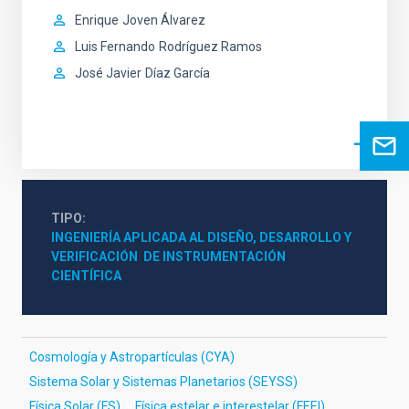
Enrique
Joven Álvarez
Luis Fernando
Rodríguez Ramos
José Javier
Díaz García
TIPO
INGENIERÍA APLICADA AL DISEÑO, DESARROLLO Y 
VERIFICACIÓN  DE INSTRUMENTACIÓN 
CIENTÍFICA
Cosmología y Astropartículas (CYA)
Sistema Solar y Sistemas Planetarios (SEYSS)
Física Solar (FS)
Física estelar e interestelar (FEEI)