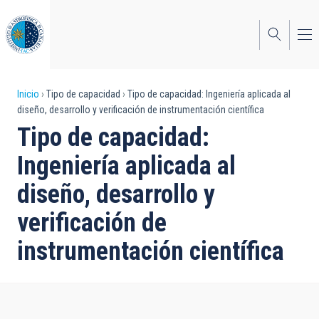
Pasar
al
contenido
principal
Sobrescribir
Inicio
Tipo de capacidad
Tipo de capacidad: Ingeniería aplicada al
diseño, desarrollo y verificación de instrumentación científica
enlaces
Tipo de capacidad:
de
Ingeniería aplicada al
ayuda
diseño, desarrollo y
a
verificación de
la
navegación
instrumentación científica