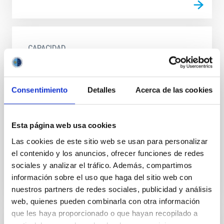
CAPACIDAD
Diseño, desarrollo y fabricación de
sistemas opto-mecánicos y mecánica de
Consentimiento
Detalles
Acerca de las cookies
precisión
El equipo de ingeniería mecánica del IAC dispone de
experiencia y conocimientos para acometer el
Esta página web usa cookies
diseño, la fabricación y el montaje de estructuras,
Las cookies de este sitio web se usan para personalizar
mecanismos...
el contenido y los anuncios, ofrecer funciones de redes
sociales y analizar el tráfico. Además, compartimos
información sobre el uso que haga del sitio web con
nuestros partners de redes sociales, publicidad y análisis
web, quienes pueden combinarla con otra información
que les haya proporcionado o que hayan recopilado a