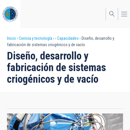
Pasar
al
contenido
principal
Sobrescribir
Inicio
Ciencia y tecnología
Capacidades
Diseño, desarrollo y
fabricación de sistemas criogénicos y de vacío
enlaces
Diseño, desarrollo y
de
fabricación de sistemas
ayuda
criogénicos y de vacío
a
la
navegación