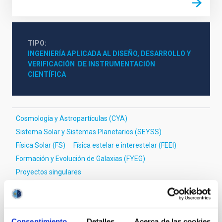
TIPO
INGENIERÍA APLICADA AL DISEÑO, DESARROLLO Y 
VERIFICACIÓN  DE INSTRUMENTACIÓN 
CIENTÍFICA
Cosmología y Astropartículas (CYA)
Sistema Solar y Sistemas Planetarios (SEYSS)
Física Solar (FS)
Física estelar e interestelar (FEEI)
Formación y Evolución de Galaxias (FYEG)
Proyectos singulares
Instrumentación infrarroja
Instrumentación visible
Instrumentación microondas
Óptica Adaptativa
Instrumentación Espacial
Telescopios
Consentimiento
Detalles
Acerca de las cookies