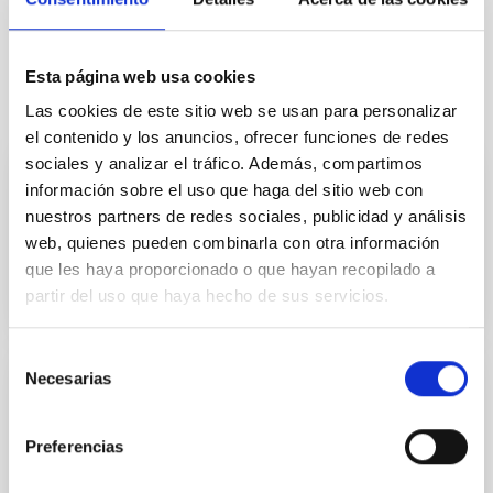
Investigación y Desarrollo
Esta página web usa cookies
Te puede interesar
Las cookies de este sitio web se usan para personalizar
el contenido y los anuncios, ofrecer funciones de redes
sociales y analizar el tráfico. Además, compartimos
información sobre el uso que haga del sitio web con
Diseño, desarrollo y verificación de
nuestros partners de redes sociales, publicidad y análisis
Circuitos Integrados
web, quienes pueden combinarla con otra información
que les haya proporcionado o que hayan recopilado a
partir del uso que haya hecho de sus servicios.
Selección
Necesarias
de
Diseño, fabricación y verificación de fibras
consentimiento
ópticas
Preferencias
Dentro de las capacidades de desarrollo de
instrumentación óptica, el IAC cuenta con un gran