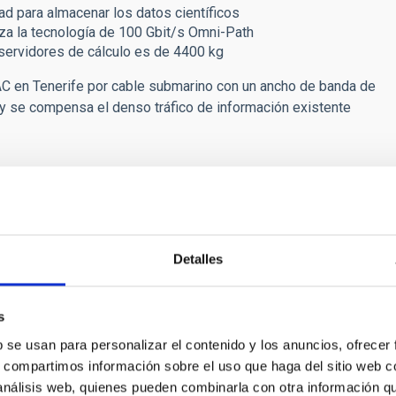
ad para almacenar los datos científicos
liza la tecnología de 100 Gbit/s Omni-Path
 servidores de cálculo es de 4400 kg
AC en Tenerife por cable submarino con un ancho de banda de
 y se compensa el denso tráfico de información existente
técnico capaz de resistir un peso de 2000 kg por metro
ntizar el suministro eléctrico y de frío, así como con
zación y protección contra incendios. LaPalma se mantiene en
Detalles
s
b se usan para personalizar el contenido y los anuncios, ofrecer
iente forma:
s, compartimos información sobre el uso que haga del sitio web 
 análisis web, quienes pueden combinarla con otra información q
 o a aquellas con las que se establezca un acuerdo.