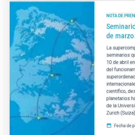
NOTA DE PRE
Seminario
de marzo 
La supercompu
seminarios q
10 de abril e
del funcionam
superordenad
internacional
científico, d
planetarios h
de la Univer
Zurich (Suiz
Fecha de p