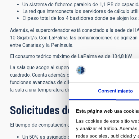
Un sistema de ficheros paralelo de 1,1 PB de capacid
La red que interconecta los servidores de cálculo uti
El peso total de los 4 bastidores donde se alojan los
Además, el superordenador está conectado a la sede del I
10 Gigabit/s. Con LaPalma, las comunicaciones se agilizan
entre Canarias y la Península.
El consumo teórico máximo de LaPalma es de 134,8 kW.
La sala que acoge al supercomputador dispone de un suelo 
cuadrado. Cuenta además con sistemas alternativos para gara
funciones avanzadas de climatización, seguridad, monitori
la sala a una temperatura de 24 grados centígrados.
Consentimiento
Solicitudes de uso
Esta página web usa cookie
Las cookies de este sitio we
El tiempo de computación del nodo se administra de la sigu
y analizar el tráfico. Ademá
redes sociales, publicidad y
Un 50% es asignado por el IAC a su propia institución