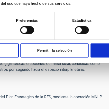
r del uso que haya hecho de sus servicios.
ES. Más información:
rias
.
e la Astrofísica computacional, como el magnetismo en las
Preferencias
Estadística
líneas de investigación del Instituto de Astrofísica de
alácticas y trata de compararlas con el Universo de hace
Permitir la selección
de gigantescas erupciones de masa solar, conocidas como
tros por segundo hacia el espacio interplanetario.
el Plan Estrategico de la RES, mediante la operación MNLP-