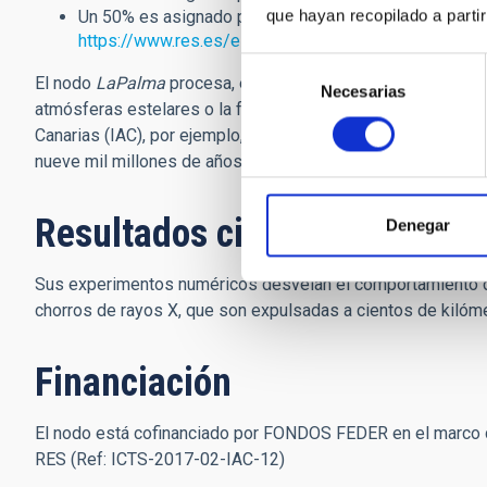
que hayan recopilado a parti
Un 50% es asignado por el Comité de Acceso de la R
https://www.res.es/es/servicios/acceso-y-convocato
Selección
El nodo
LaPalma
procesa, entre otros, proyectos típicos d
Necesarias
de
atmósferas estelares o la formación de galaxias. Una de las 
consentimiento
Canarias (IAC), por ejemplo, estudia las transformaciones g
nueve mil millones de años.
Resultados científicos
Denegar
Sus experimentos numéricos desvelan el comportamiento 
chorros de rayos X, que son expulsadas a cientos de kilóme
Financiación
El nodo está cofinanciado por FONDOS FEDER en el marco d
RES (Ref: ICTS-2017-02-IAC-12)