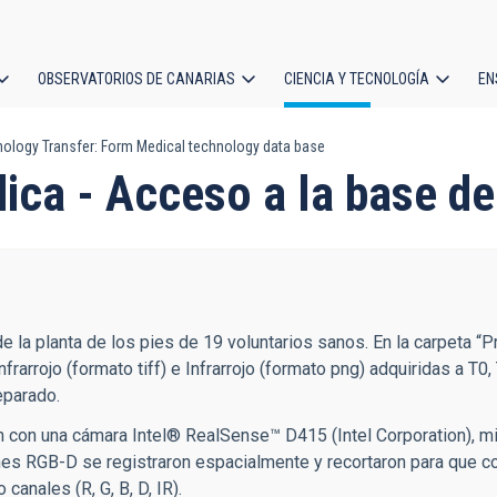
OBSERVATORIOS DE CANARIAS
CIENCIA Y TECNOLOGÍA
EN
ción
ology Transfer: Form Medical technology data base
l
ca - Acceso a la base de
la planta de los pies de 19 voluntarios sanos. En la carpeta “P
arrojo (formato tiff) e Infrarrojo (formato png) adquiridas a T
eparado.
 con una cámara Intel® RealSense™ D415 (Intel Corporation), mi
es RGB-D se registraron espacialmente y recortaron para que c
canales (R, G, B, D, IR).