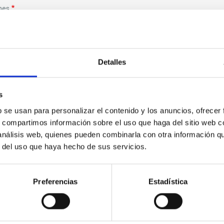
nes
tamiento es el Instituto de Astrofísica de Canarias, cuya finalidad del t
cederán los datos a terceros salvo a otras Administraciones públicas en c
imir los datos, así como otros derechos, como se explica en la informació
Detalles
s
b se usan para personalizar el contenido y los anuncios, ofrecer
s, compartimos información sobre el uso que haga del sitio web 
 análisis web, quienes pueden combinarla con otra información q
r del uso que haya hecho de sus servicios.
Preferencias
Estadística