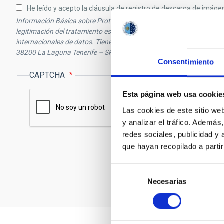
He leído y acepto la cláusula de registro de descarga de imáge
Información Básica sobre Protección de Datos: El responsable del tra
legitimación del tratamiento es interés legítimo y sus datos no se 
internacionales de datos. Tiene derecho a acceder, rectificar y supr
38200 La Laguna Tenerife – SPAIN.
Consentimiento
CAPTCHA
Esta página web usa cookie
Las cookies de este sitio we
y analizar el tráfico. Ademá
redes sociales, publicidad y
que hayan recopilado a parti
Selección
Necesarias
de
consentimiento