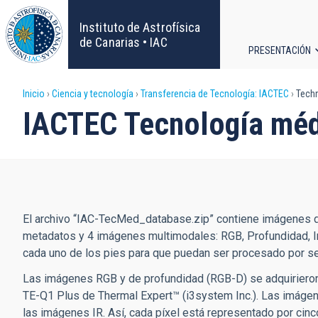
Pasar
al
Instituto de Astrofísica
contenido
de Canarias • IAC
PRESENTACIÓN
principal
Navega
Sobrescribir
Inicio
Ciencia y tecnología
Transferencia de Tecnología: IACTEC
Techn
principa
IACTEC Tecnología médi
enlaces
de
ayuda
El archivo “IAC-TecMed_database.zip” contiene imágenes de 
a
metadatos y 4 imágenes multimodales: RGB, Profundidad, Infr
la
cada uno de los pies para que puedan ser procesado por s
Las imágenes RGB y de profundidad (RGB-D) se adquirieron
navegación
TE-Q1 Plus de Thermal Expert™ (i3system Inc.). Las imágen
las imágenes IR. Así, cada píxel está representado por cinco 