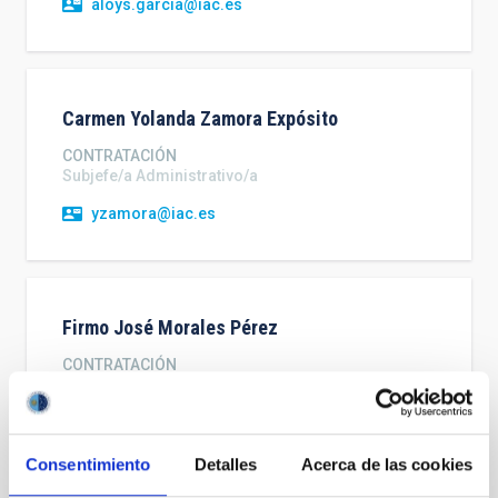
aloys.garcia@iac.es
Carmen Yolanda
Zamora Expósito
CONTRATACIÓN
Subjefe/a Administrativo/a
yzamora@iac.es
Firmo José
Morales Pérez
CONTRATACIÓN
Administrativo/a Prácticas
firmo.morales@iac.es
Consentimiento
Detalles
Acerca de las cookies