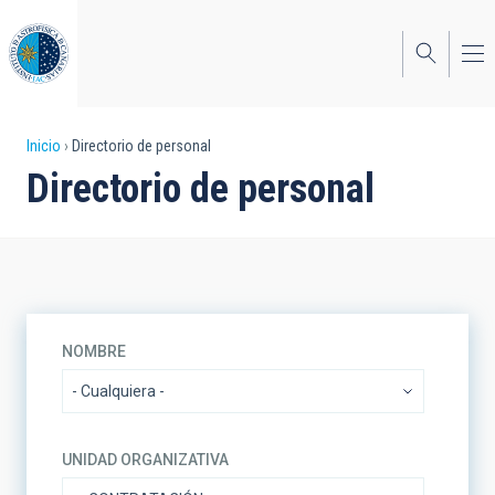
Pasar
al
contenido
principal
Sobrescribir
Inicio
Directorio de personal
Directorio de personal
enlaces
de
ayuda
a
la
NOMBRE
navegación
UNIDAD ORGANIZATIVA