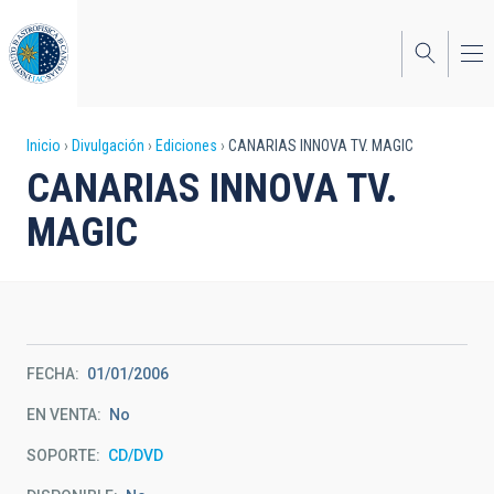
Pasar
al
contenido
principal
Sobrescribir
Inicio
Divulgación
Ediciones
CANARIAS INNOVA TV. MAGIC
CANARIAS INNOVA TV.
enlaces
MAGIC
de
ayuda
a
la
FECHA
01/01/2006
navegación
EN VENTA
No
SOPORTE
CD/DVD