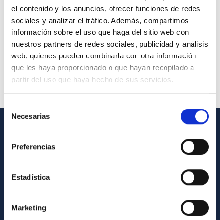
el contenido y los anuncios, ofrecer funciones de redes
sociales y analizar el tráfico. Además, compartimos
información sobre el uso que haga del sitio web con
nuestros partners de redes sociales, publicidad y análisis
web, quienes pueden combinarla con otra información
que les haya proporcionado o que hayan recopilado a
partir del uso que haya hecho de sus servicios.
Selección
Necesarias
de
consentimiento
INFORMACIÓN GENERAL
Preferencias
Contacto
Cómo llegar al IAC
Estadística
Directorio de personal
Marketing
Biblioteca