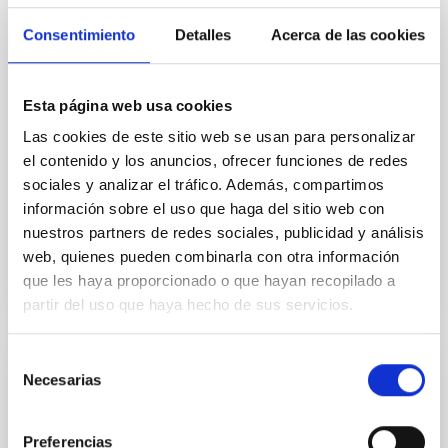
Consentimiento
Detalles
Acerca de las cookies
EDICIÓN
CANARIAS INNOVA TV. Protección del
Cielo de Canarias
Esta página web usa cookies
Las cookies de este sitio web se usan para personalizar
El Cielo canario está protegido por ley. La calidad de
este es famoso en todo el mundo y ha conseguido
el contenido y los anuncios, ofrecer funciones de redes
que decenas de países hayan decidido instalar en
sociales y analizar el tráfico. Además, compartimos
estas...
información sobre el uso que haga del sitio web con
nuestros partners de redes sociales, publicidad y análisis
web, quienes pueden combinarla con otra información
que les haya proporcionado o que hayan recopilado a
partir del uso que haya hecho de sus servicios.
Selección
EDICIÓN
Necesarias
de
consentimiento
Cielo, Mar y Tierra
Preferencias