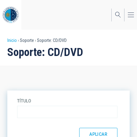
Pasar
al
contenido
principal
Sobrescribir
Inicio
Soporte
Soporte: CD/DVD
Soporte: CD/DVD
enlaces
de
ayuda
a
la
TÍTULO
navegación