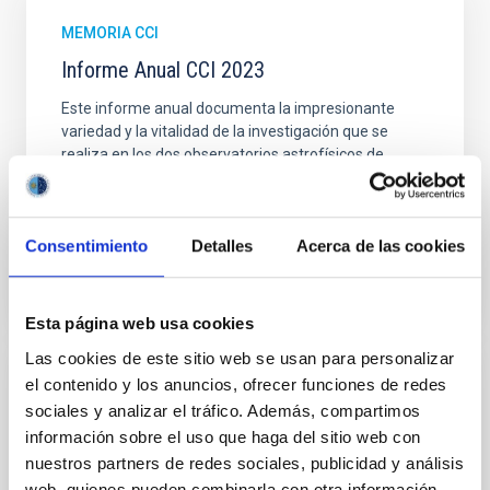
MEMORIA CCI
Informe Anual CCI 2023
Este informe anual documenta la impresionante
variedad y la vitalidad de la investigación que se
realiza en los dos observatorios astrofísicos de
Canarias. La razón de este éxito se debe a la gran
Fecha
06/11/2024
Consentimiento
Detalles
Acerca de las cookies
Esta página web usa cookies
Las cookies de este sitio web se usan para personalizar
el contenido y los anuncios, ofrecer funciones de redes
MEMORIA CCI
sociales y analizar el tráfico. Además, compartimos
Informe Anual CCI 2022
información sobre el uso que haga del sitio web con
nuestros partners de redes sociales, publicidad y análisis
Este informe anual documenta la impresionante
variedad y la vitalidad de la investigación que se
web, quienes pueden combinarla con otra información