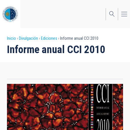
Pasar
al
contenido
principal
Sobrescribir
Inicio
Divulgación
Ediciones
Informe anual CCI 2010
Informe anual CCI 2010
enlaces
de
ayuda
a
la
navegación