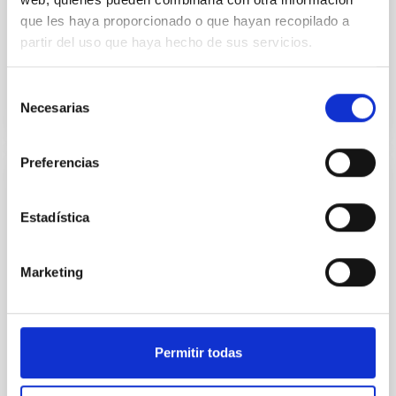
realiza en los Observatorios de Canarias.
que les haya proporcionado o que hayan recopilado a
partir del uso que haya hecho de sus servicios.
Fecha
13/09/2024
Selección
Necesarias
de
consentimiento
Preferencias
MEMORIA CCI
Informe anual CCI 2021
Estadística
Este informe anual documenta la impresionante
variedad y la vitalidad de la investigación que se
Marketing
realiza en los dos observatorios astrofísicos de
Canarias.
Fecha
01/05/2022
Permitir todas