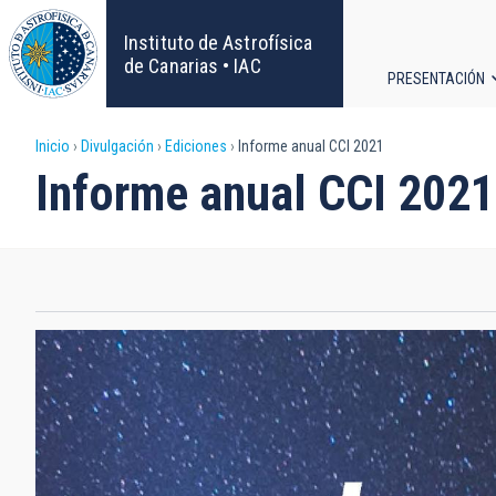
Pasar
al
Instituto de Astrofísica
contenido
de Canarias • IAC
PRESENTACIÓN
principal
Navega
Sobrescribir
Inicio
Divulgación
Ediciones
Informe anual CCI 2021
principa
Informe anual CCI 2021
enlaces
de
ayuda
a
la
navegación