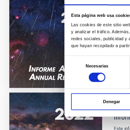
MEMORI
Esta página web usa cookie
Infor
Las cookies de este sitio we
Este inf
y analizar el tráfico. Ademá
observa
redes sociales, publicidad y
que hayan recopilado a parti
Fec
Selección
Necesarias
de
consentimiento
Denegar
MEMORI
Infor
Este inf