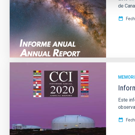
de Cana
Fec
MEMORI
Infor
Este inf
observa
Fec