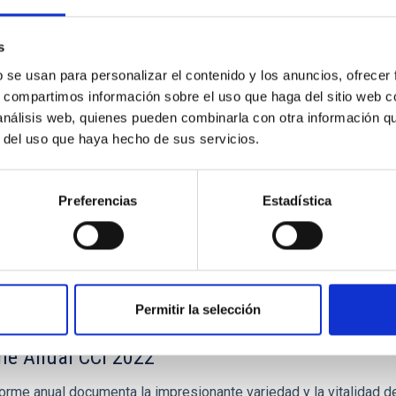
A CCI
s
me Anual CCI 2023
b se usan para personalizar el contenido y los anuncios, ofrecer
orme anual documenta la impresionante variedad y la vitalidad de
s, compartimos información sobre el uso que haga del sitio web 
torios astrofísicos de Canarias. La razón de este éxito se debe 
 análisis web, quienes pueden combinarla con otra información q
r del uso que haya hecho de sus servicios.
ha
06/11/2024
Preferencias
Estadística
Permitir la selección
A CCI
me Anual CCI 2022
orme anual documenta la impresionante variedad y la vitalidad de