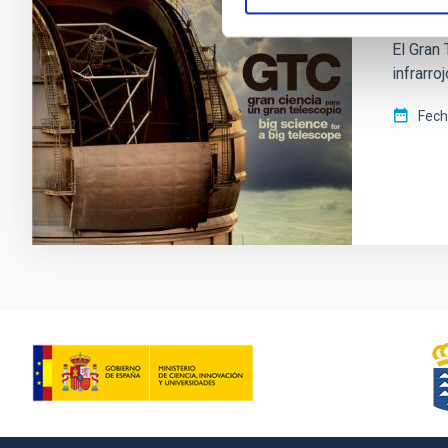
Cienc
El Gran
infrarr
Fec