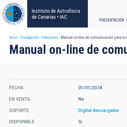
Pasar
al
Instituto de Astrofísica
contenido
de Canarias • IAC
PRESENTACIÓN
principal
Navega
Sobrescribir
Inicio
Divulgación
Ediciones
Manual on-line de comunicación para in
principa
Manual on-line de comu
enlaces
de
ayuda
FECHA
01/01/2018
a
EN VENTA
No
la
SOPORTE
Digital descargable
navegación
DISPONIBLE
Si