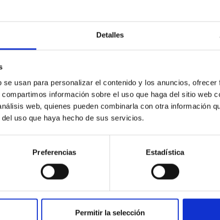
Detalles
O
to IAC 2017 (pdf, 1 MB)
s
IAC 2017 (pdf, 1 MB).
b se usan para personalizar el contenido y los anuncios, ofrecer
s, compartimos información sobre el uso que haga del sitio web 
ha
31/12/2017
 análisis web, quienes pueden combinarla con otra información q
r del uso que haya hecho de sus servicios.
Preferencias
Estadística
O
Permitir la selección