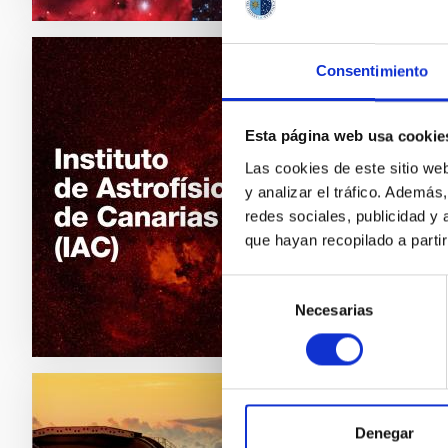
Consentimiento
FOLLET
Folle
Esta página web usa cookie
Folleto 
Las cookies de este sitio we
y analizar el tráfico. Ademá
Fec
redes sociales, publicidad y
que hayan recopilado a parti
Selección
Necesarias
de
consentimiento
FOLLET
Denegar