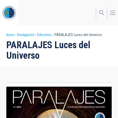
Pasar
al
contenido
principal
Sobrescribir
Inicio
Divulgación
Ediciones
PARALAJES Luces del Universo
PARALAJES Luces del
enlaces
Universo
de
ayuda
a
la
navegación