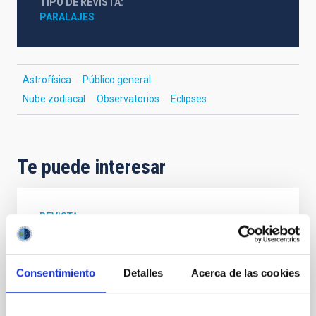
TIPO DE REVISTA
PARALAJES
Astrofísica
Público general
Nube zodiacal
Observatorios
Eclipses
Te puede interesar
REVISTA
Paralajes. La Astrofísica en La Palma
El Instituto de Astrofísica de Canarias (IAC) rinde
Consentimiento
Detalles
Acerca de las cookies
homenaje a la historia de la Astronomía en la isla de
La Palma a través de su revista monográfica
Paralajes que se distribuye tanto en su edición