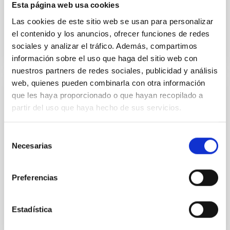
Esta página web usa cookies
Fecha
02/01/2025
Las cookies de este sitio web se usan para personalizar
el contenido y los anuncios, ofrecer funciones de redes
sociales y analizar el tráfico. Además, compartimos
información sobre el uso que haga del sitio web con
nuestros partners de redes sociales, publicidad y análisis
web, quienes pueden combinarla con otra información
que les haya proporcionado o que hayan recopilado a
REVISTA
partir del uso que haya hecho de sus servicios.
PARALAJES El Infrarrojo
La mayor parte de la energía que emite el Universo
Selección
es infrarroja y, por lo tanto, no podemos verla si no es
Necesarias
de
con instrumentos especiales para ello. El IAC ha sido
consentimiento
consciente de esto desde sus inicios
Preferencias
Fecha
10/10/2023
Estadística