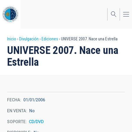
Pasar
al
contenido
principal
Sobrescribir
Inicio
Divulgación
Ediciones
UNIVERSE 2007. Nace una Estrella
UNIVERSE 2007. Nace una
enlaces
Estrella
de
ayuda
a
la
FECHA
01/01/2006
navegación
EN VENTA
No
SOPORTE
CD/DVD