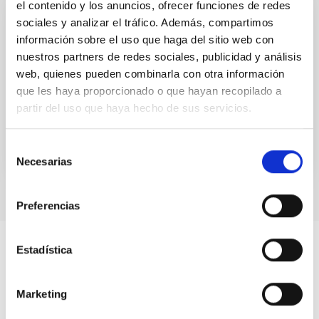
el contenido y los anuncios, ofrecer funciones de redes
sociales y analizar el tráfico. Además, compartimos
CONTENIDO DIGITAL
información sobre el uso que haga del sitio web con
UNIVERSE 2007. El Viento Solar
nuestros partners de redes sociales, publicidad y análisis
web, quienes pueden combinarla con otra información
UNIVERSE 2007. El Viento Solar
que les haya proporcionado o que hayan recopilado a
Fecha
01/01/2006
partir del uso que haya hecho de sus servicios.
Selección
Necesarias
de
consentimiento
Preferencias
Estadística
Marketing