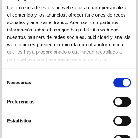
"Nuestros
Alumnos y
Las cookies de este sitio web se usan para personalizar
el ORM".
el contenido y los anuncios, ofrecer funciones de redes
sociales y analizar el tráfico. Además, compartimos
información sobre el uso que haga del sitio web con
Te puede interesar
nuestros partners de redes sociales, publicidad y análisis
web, quienes pueden combinarla con otra información
que les haya proporcionado o que hayan recopilado a
partir del uso que haya hecho de sus servicios.
Selección
Necesarias
de
consentimiento
Preferencias
Estadística