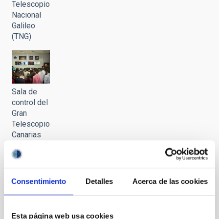
Telescopio
Nacional
Galileo
(TNG)
Sala de
control del
Gran
Telescopio
Canarias
(GTC)
durante la
visita del
alumnado
Consentimiento
Detalles
Acerca de las cookies
de 4º de la
ESO del
programa
Esta página web usa cookies