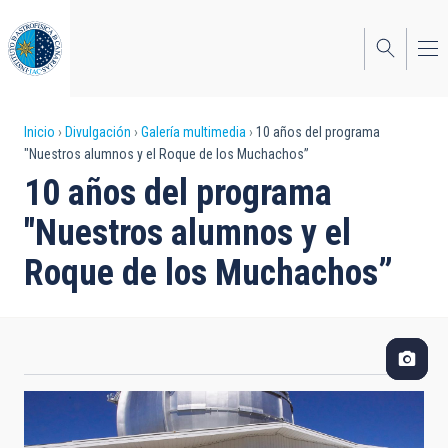
Pasar
al
contenido
principal
Sobrescribir
Inicio
Divulgación
Galería multimedia
10 años del programa
"Nuestros alumnos y el Roque de los Muchachos”
enlaces
10 años del programa
de
"Nuestros alumnos y el
ayuda
Roque de los Muchachos”
a
la
navegación