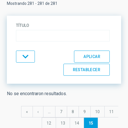
Mostrando 281 - 281 de 281
TÍTULO
TEMÁTICA
LÍNEAS DE INVESTIGACIÓN
No se encontraron resultados.
Paginación
LÍNEAS DE INSTRUMENTACIÓN
Primera
«
Página
‹
…
Página
7
Página
8
Página
9
Página
10
Página
11
página
anterior
Página
12
Página
13
Página
14
Página
15
actual