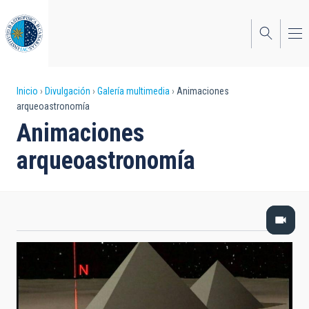
Pasar
al
contenido
principal
Sobrescribir
Inicio
Divulgación
Galería multimedia
Animaciones
arqueoastronomía
enlaces
Animaciones
de
arqueoastronomía
ayuda
a
la
navegación