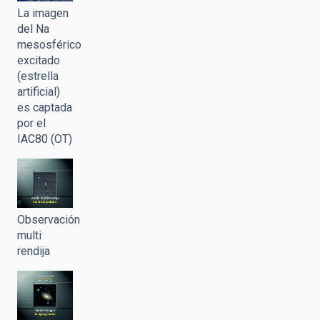
La imagen
del Na
mesosférico
excitado
(estrella
artificial)
es captada
por el
IAC80 (OT)
Observación
multi
rendija