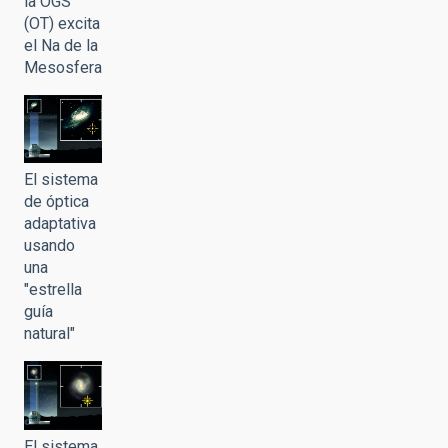
la OGS
(OT) excita
el Na de la
Mesosfera
El sistema
de óptica
adaptativa
usando
una
"estrella
guía
natural"
El sistema