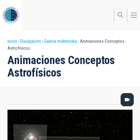
Pasar
al
contenido
principal
Sobrescribir
Inicio
Divulgación
Galería multimedia
Animaciones Conceptos
Astrofísicos
enlaces
Animaciones Conceptos
de
Astrofísicos
ayuda
a
la
navegación