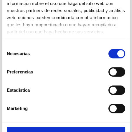
información sobre el uso que haga del sitio web con
de óptica
adaptativa
nuestros partners de redes sociales, publicidad y análisis
web, quienes pueden combinarla con otra información
que les haya proporcionado o que hayan recopilado a
partir del uso que haya hecho de sus servicios.
Una
Selección
atmósfera
Necesarias
de
turbulenta
consentimiento
distorsiona
las
Preferencias
imágenes
como el
agua en un
Estadística
piscina
Marketing
Te puede interesar