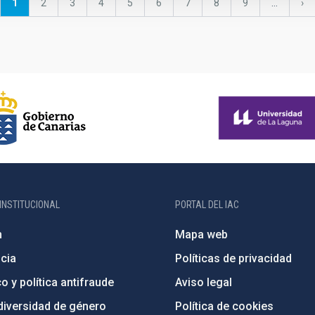
Página
1
Página
2
Página
3
Página
4
Página
5
Página
6
Página
7
Página
8
Página
9
…
Sig
›
actual
pá
INSTITUCIONAL
PORTAL DEL IAC
n
Mapa web
cia
Políticas de privacidad
o y política antifraude
Aviso legal
diversidad de género
Política de cookies