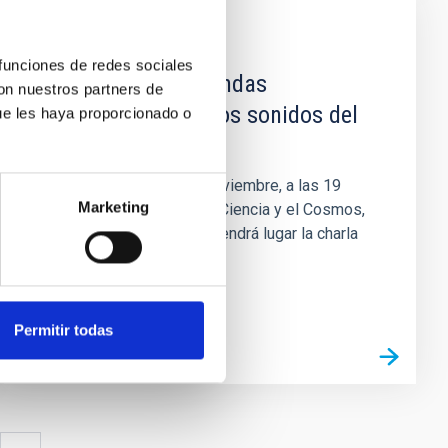
NOTICIA
 funciones de redes sociales
Charla pública: «Ondas
con nuestros partners de
gravitacionales. Los sonidos del
ue les haya proporcionado o
Universo»
Mañana viernes, 22 de noviembre, a las 19
Marketing
horas, en el Museo de la Ciencia y el Cosmos,
de Museos de Tenerife, tendrá lugar la charla
divulgativa “Ondas...
Permitir todas