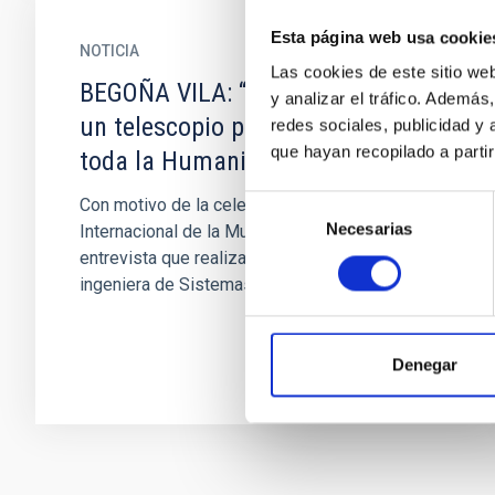
Esta página web usa cookie
NOTICIA
Las cookies de este sitio we
BEGOÑA VILA: “El James Webb es
y analizar el tráfico. Ademá
un telescopio para todos, para
redes sociales, publicidad y
que hayan recopilado a parti
toda la Humanidad”
Selección
Con motivo de la celebración del Día
Necesarias
de
Internacional de la Mujer compartimos la
consentimiento
entrevista que realizamos a Begoña Vila,
ingeniera de Sistemas de Instrumentos del...
Denegar
Paginación