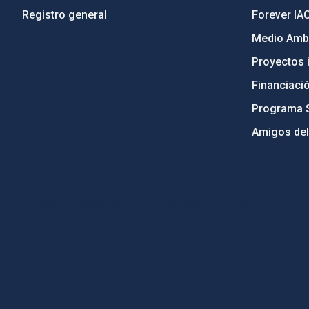
Registro general
Forever IA
Medio Ambi
Proyectos i
Financiaci
Programa 
Amigos del
PostFooter > Newsletter link