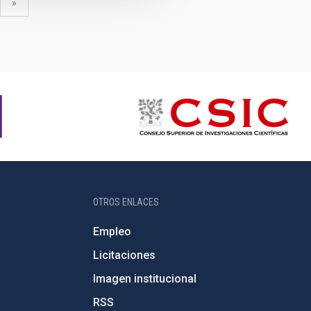
uiente
última
»
gina
página
OTROS ENLACES
Empleo
Licitaciones
Imagen institucional
RSS