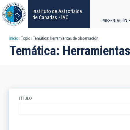
Pasar
al
Instituto de Astrofísica
contenido
de Canarias • IAC
PRESENTACIÓN
principal
Navega
Sobrescribir
Inicio
Topic
Temática: Herramientas de observación
principa
Temática: Herramientas
enlaces
de
ayuda
a
TÍTULO
la
navegación