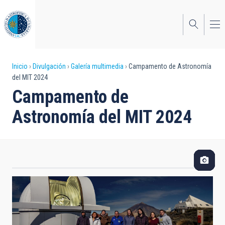
Pasar
al
contenido
principal
Sobrescribir
Inicio
Divulgación
Galería multimedia
Campamento de Astronomía
del MIT 2024
enlaces
Campamento de
de
Astronomía del MIT 2024
ayuda
a
la
navegación