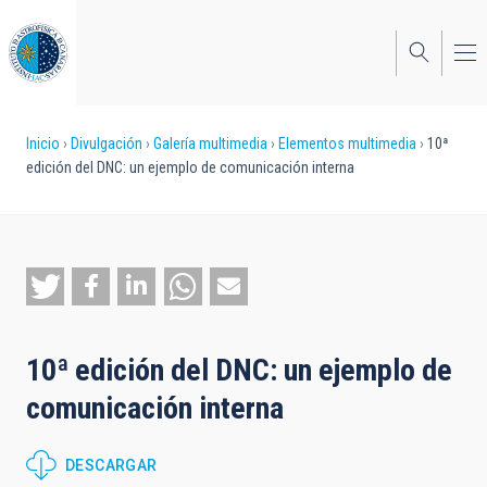
Pasar
al
contenido
principal
Sobrescribir
Inicio
Divulgación
Galería multimedia
Elementos multimedia
10ª
edición del DNC: un ejemplo de comunicación interna
enlaces
de
ayuda
a
la
10ª edición del DNC: un ejemplo de
navegación
comunicación interna
DESCARGAR