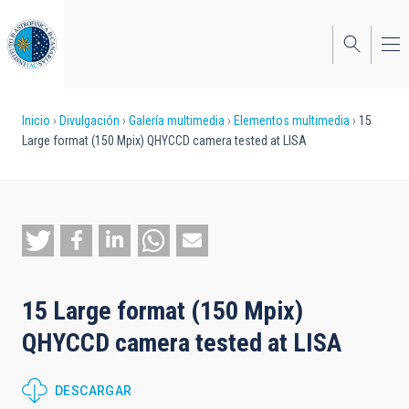
Pasar
al
contenido
principal
Sobrescribir
Inicio
Divulgación
Galería multimedia
Elementos multimedia
15
Large format (150 Mpix) QHYCCD camera tested at LISA
enlaces
de
ayuda
a
la
15 Large format (150 Mpix)
navegación
QHYCCD camera tested at LISA
DESCARGAR