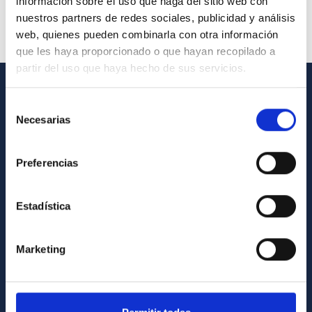
información sobre el uso que haga del sitio web con
nuestros partners de redes sociales, publicidad y análisis
web, quienes pueden combinarla con otra información
que les haya proporcionado o que hayan recopilado a
partir del uso que haya hecho de sus servicios.
INFORMACIÓN GENERAL
Selección
Necesarias
de
Contacto
consentimiento
Cómo llegar al IAC
Preferencias
Directorio de personal
Biblioteca
Estadística
Registro general
Marketing
INFORMACIÓN INSTITUCIONAL
Legislación