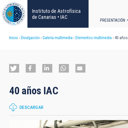
Pasar
al
Instituto de Astrofísica
contenido
de Canarias • IAC
PRESENTACIÓN
principal
Navega
Sobrescribir
Inicio
Divulgación
Galería multimedia
Elementos multimedia
40 años
principa
enlaces
de
ayuda
40 años IAC
a
la
DESCARGAR
navegación