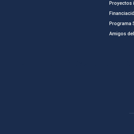
Proyectos i
Financiaci
Programa 
Amigos del
PostFooter > Newsletter link