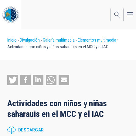
Pasar
al
contenido
principal
Sobrescribir
Inicio
Divulgación
Galería multimedia
Elementos multimedia
Actividades con niños y niñas saharauis en el MCC y el IAC
enlaces
de
ayuda
a
la
Actividades con niños y niñas
navegación
saharauis en el MCC y el IAC
DESCARGAR