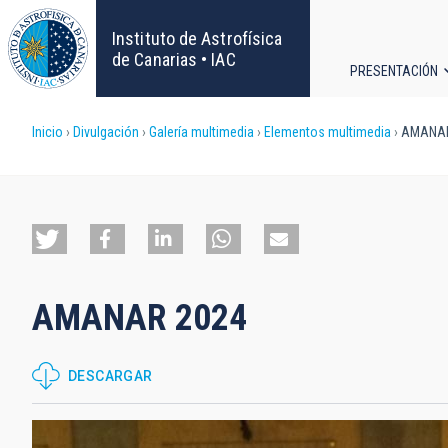
Pasar
al
Instituto de Astrofísica
contenido
de Canarias • IAC
PRESENTACIÓN
principal
Navega
Sobrescribir
Inicio
Divulgación
Galería multimedia
Elementos multimedia
AMANAR
principa
enlaces
de
ayuda
AMANAR 2024
a
la
DESCARGAR
navegación