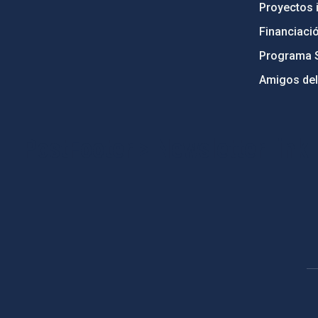
Proyectos i
Financiaci
Programa 
Amigos del
PostFooter > Newsletter link