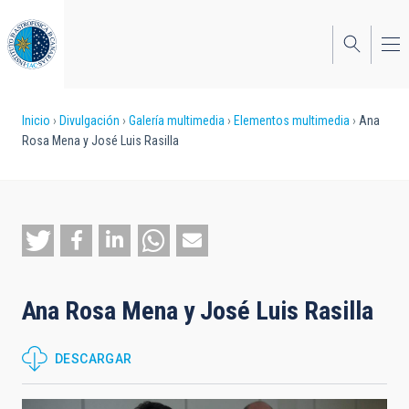
Pasar
al
contenido
principal
Sobrescribir
Inicio
Divulgación
Galería multimedia
Elementos multimedia
Ana
Rosa Mena y José Luis Rasilla
enlaces
de
ayuda
a
la
Ana Rosa Mena y José Luis Rasilla
navegación
DESCARGAR