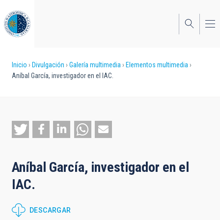
Pasar
al
contenido
principal
Sobrescribir
Inicio
Divulgación
Galería multimedia
Elementos multimedia
Aníbal García, investigador en el IAC.
enlaces
de
ayuda
a
la
Aníbal García, investigador en el
navegación
IAC.
DESCARGAR