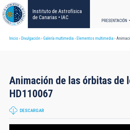
Pasar
al
Instituto de Astrofísica
contenido
de Canarias • IAC
PRESENTACIÓN
principal
Navega
Sobrescribir
Inicio
Divulgación
Galería multimedia
Elementos multimedia
Animació
principa
enlaces
de
ayuda
Animación de las órbitas de l
a
HD110067
la
DESCARGAR
navegación