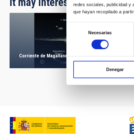
It may interest you
redes sociales, publicidad y
que hayan recopilado a parti
Selección
Necesarias
de
consentimiento
Corriente de Magallanes de la Vía Láctea
Denegar