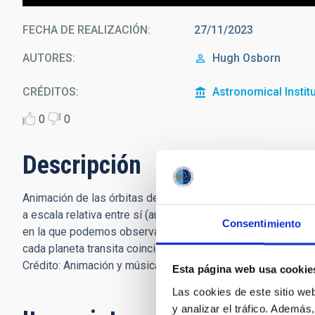
FECHA DE REALIZACIÓN
27/11/2023
AUTORES
Hugh Osborn
CRÉDITOS
Astronomical Instit
0
0
Descripción
Animación de las órbitas de los seis planetas alrededor d
a escala relativa entre sí (aunque no con respecto al tamaño 
Consentimiento
en la que podemos observar a los planetas pasando por de
cada planeta transita coincide con el cambio resonante en l
Crédito: Animación y música de Hugh Osborn (Universidad 
Esta página web usa cookie
Las cookies de este sitio we
y analizar el tráfico. Ademá