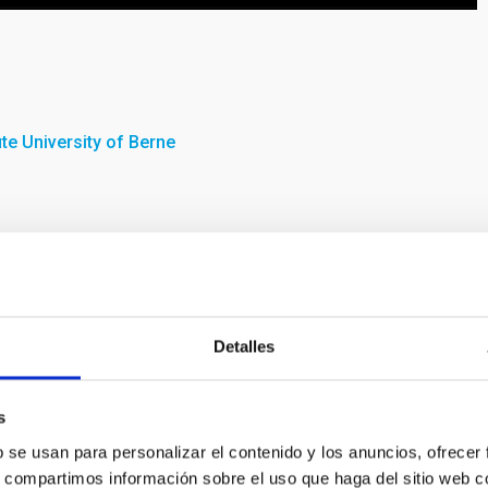
ute University of Berne
e HD110067. Las órbitas y los tamaños de los planetas están
de la estrella). La banda amarilla indica la región de tránsito
Detalles
lante de HD110067. El tono de las notas reproducidas cuando
as frecuencias orbitales entre cada planeta subsiguiente.
de Berna)
s
b se usan para personalizar el contenido y los anuncios, ofrecer
s, compartimos información sobre el uso que haga del sitio web 