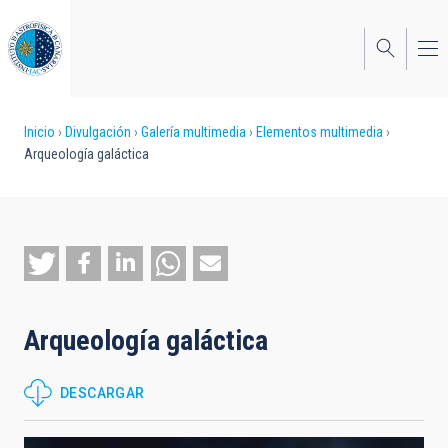
Pasar
al
contenido
principal
Sobrescribir
Inicio
Divulgación
Galería multimedia
Elementos multimedia
Arqueología galáctica
enlaces
de
ayuda
a
la
Arqueología galáctica
navegación
DESCARGAR