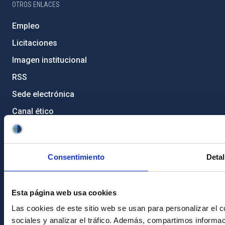
OTROS ENLACES
Empleo
Licitaciones
Imagen institucional
RSS
Sede electrónica
Canal ético
Condolencias Francisco Sánchez
PostFooter > Newsletter link
Consentimiento
Detal
Únete a nuestra
Esta página web usa cookies
Newsletter
Las cookies de este sitio web se usan para personalizar el c
sociales y analizar el tráfico. Además, compartimos informac