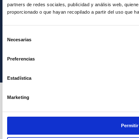
partners de redes sociales, publicidad y análisis web, quie
proporcionado o que hayan recopilado a partir del uso que h
Selección
Necesarias
de
consentimiento
Instituto de Astrofísica de Canarias • IAC
Preferencias
Estadística
Marketing
Permitir