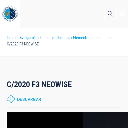
Pasar
al
contenido
principal
Sobrescribir
Inicio
Divulgación
Galería multimedia
Elementos multimedia
C/2020 F3 NEOWISE
enlaces
de
ayuda
a
C/2020 F3 NEOWISE
la
navegación
DESCARGAR