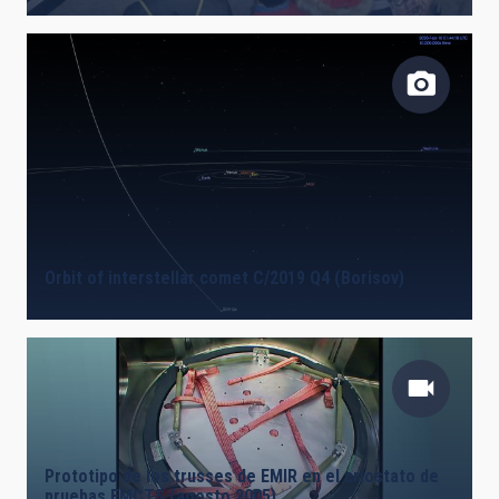
Orbit of interstellar comet C/2019 Q4 (Borisov)
Prototipo de los trusses de EMIR en el criostato de
pruebas EMCTS (agosto 2005)