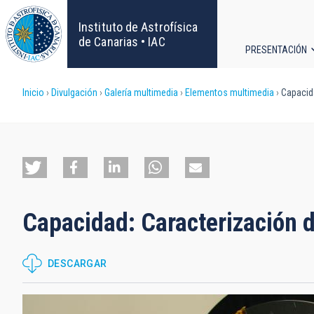
Pasar
al
Instituto de Astrofísica
contenido
de Canarias • IAC
PRESENTACIÓN
principal
Navega
Sobrescribir
Inicio
Divulgación
Galería multimedia
Elementos multimedia
Capacida
principa
enlaces
de
ayuda
Capacidad: Caracterización d
a
la
DESCARGAR
navegación