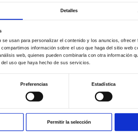
Detalles
s
b se usan para personalizar el contenido y los anuncios, ofrecer
9/2018
s, compartimos información sobre el uso que haga del sitio web 
stituto de Astrofísica de Canarias (IAC)
 análisis web, quienes pueden combinarla con otra información q
r del uso que haya hecho de sus servicios.
Preferencias
Estadística
Permitir la selección
INSTITUCIONAL
PORTAL DEL IAC