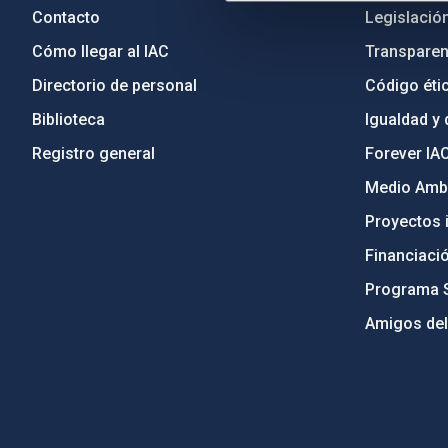
Contacto
Legislació
Cómo llegar al IAC
Transparen
Directorio de personal
Código étic
Biblioteca
Igualdad y 
Registro general
Forever IA
Medio Ambi
Proyectos i
Financiaci
Programa 
Amigos del
PostFooter > Newsletter link