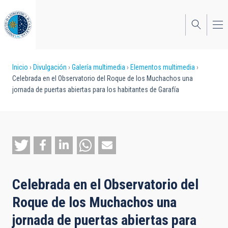
Pasar
al
contenido
principal
Sobrescribir
Inicio
Divulgación
Galería multimedia
Elementos multimedia
Celebrada en el Observatorio del Roque de los Muchachos una
enlaces
jornada de puertas abiertas para los habitantes de Garafía
de
ayuda
a
la
navegación
Celebrada en el Observatorio del
Roque de los Muchachos una
jornada de puertas abiertas para