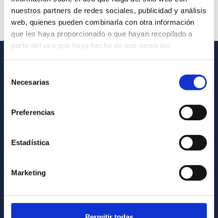
nuestros partners de redes sociales, publicidad y análisis
web, quienes pueden combinarla con otra información
que les haya proporcionado o que hayan recopilado a
partir del uso que haya hecho de sus servicios.
INFORMACIÓN GENERAL
Selección
Necesarias
de
Contacto
consentimiento
Cómo llegar al IAC
Preferencias
Directorio de personal
Biblioteca
Estadística
Registro general
Marketing
INFORMACIÓN INSTITUCIONAL
Legislación
Permitir todas