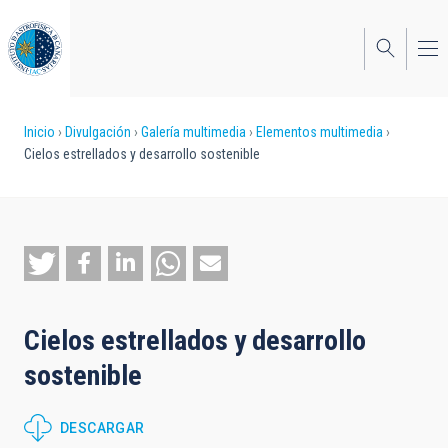
Pasar
al
contenido
principal
Sobrescribir
Inicio
Divulgación
Galería multimedia
Elementos multimedia
Cielos estrellados y desarrollo sostenible
enlaces
de
ayuda
a
la
Cielos estrellados y desarrollo
navegación
sostenible
DESCARGAR