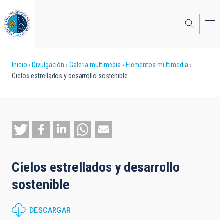
Pasar
al
contenido
principal
Sobrescribir
Inicio
Divulgación
Galería multimedia
Elementos multimedia
Cielos estrellados y desarrollo sostenible
enlaces
de
ayuda
a
la
Cielos estrellados y desarrollo
navegación
sostenible
DESCARGAR