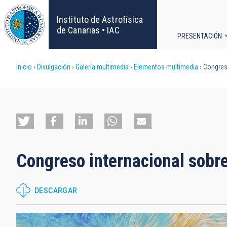
Pasar
al
Instituto de Astrofísica
contenido
de Canarias • IAC
PRESENTACIÓN
principal
Navega
Sobrescribir
Inicio
Divulgación
Galería multimedia
Elementos multimedia
Congreso
principa
enlaces
de
ayuda
Congreso internacional sobr
a
la
DESCARGAR
navegación