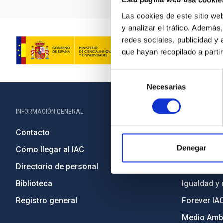
Esta página web usa cookie
Las cookies de este sitio we
y analizar el tráfico. Ademá
redes sociales, publicidad y
que hayan recopilado a parti
Selección
Necesarias
de
consentimiento
INFORMACIÓN GENERAL
INFORMACIÓN 
Contacto
Legislació
Denegar
Cómo llegar al IAC
Transparen
Directorio de personal
Código étic
Biblioteca
Igualdad y 
Registro general
Forever IA
Medio Ambi