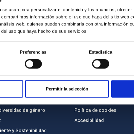
s
b se usan para personalizar el contenido y los anuncios, ofrecer
s, compartimos información sobre el uso que haga del sitio web 
 análisis web, quienes pueden combinarla con otra información q
r del uso que haya hecho de sus servicios.
Preferencias
Estadística
INSTITUCIONAL
PORTAL DEL IAC
n
Mapa web
Permitir la selección
cia
Políticas de privacidad
o y política antifraude
Aviso legal
diversidad de género
Política de cookies
C
Accesibilidad
ente y Sostenibilidad