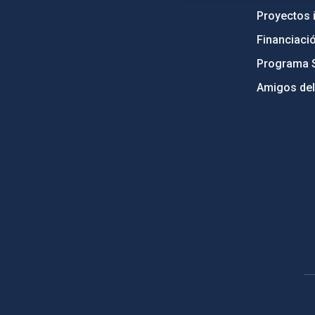
Proyectos i
Financiaci
Programa 
Amigos del
PostFooter > Newsletter link