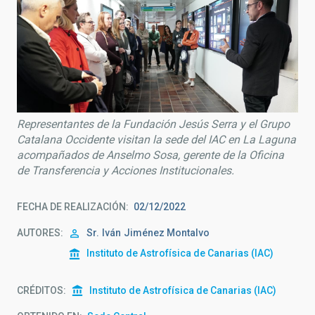
Representantes de la Fundación Jesús Serra y el Grupo
Catalana Occidente visitan la sede del IAC en La Laguna
acompañados de Anselmo Sosa, gerente de la Oficina
de Transferencia y Acciones Institucionales.
FECHA DE REALIZACIÓN
02/12/2022
AUTORES
Sr.
Iván
Jiménez Montalvo
Instituto de Astrofísica de Canarias (IAC)
CRÉDITOS
Instituto de Astrofísica de Canarias (IAC)