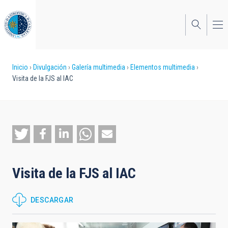
Pasar
al
contenido
principal
Sobrescribir
Inicio
Divulgación
Galería multimedia
Elementos multimedia
Visita de la FJS al IAC
enlaces
de
ayuda
a
la
Visita de la FJS al IAC
navegación
DESCARGAR